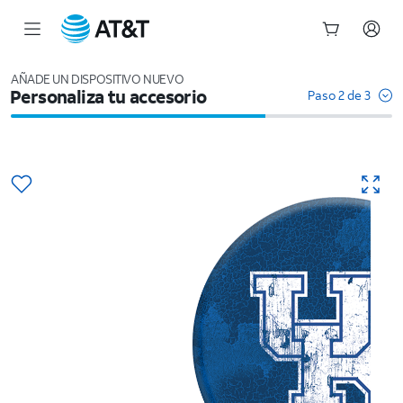
Inicio
del
AÑADE UN DISPOSITIVO NUEVO
Personaliza tu accesorio
contenido
Paso 2 de 3
principal