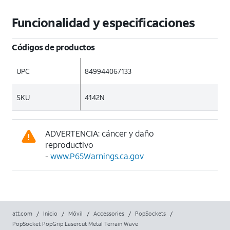
Funcionalidad y especificaciones
Códigos de productos
UPC
849944067133
SKU
4142N
ADVERTENCIA: cáncer y daño
reproductivo
-
www.P65Warnings.ca.gov
att.com
/
Inicio
/
Móvil
/
Accessories
/
PopSockets
/
PopSocket PopGrip Lasercut Metal Terrain Wave