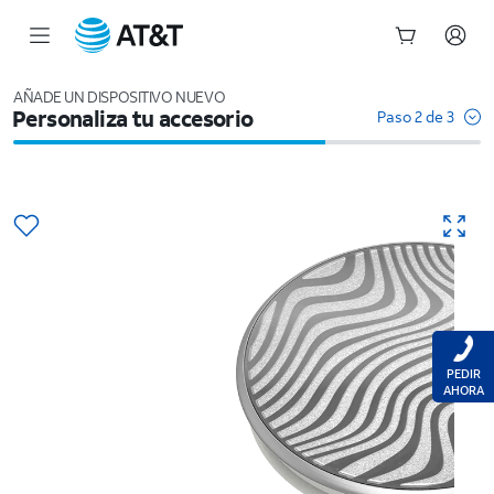
Inicio
del
AÑADE UN DISPOSITIVO NUEVO
Personaliza tu accesorio
contenido
Paso 2 de 3
principal
PEDIR
AHORA