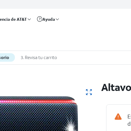
rencia de AT&T
Ayuda
sorio
3. Revisa tu carrito
Altavo
E
d