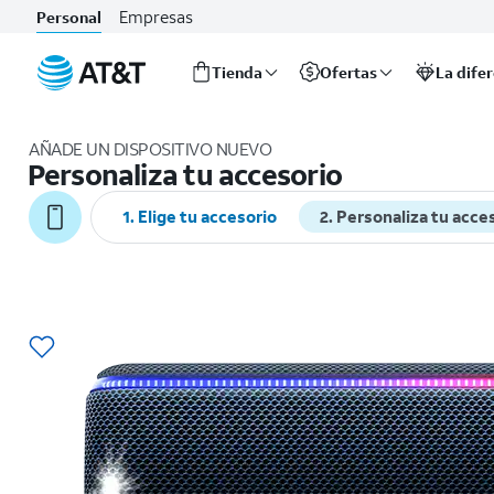
Empresas
Personal
Tienda
Ofertas
La dife
Inicio
del
AÑADE UN DISPOSITIVO NUEVO
contenido
Personaliza tu accesorio
principal
1. Elige tu accesorio
2. Personaliza tu acce