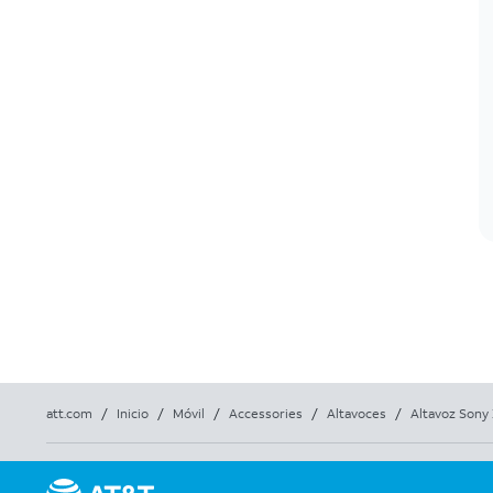
att.com
/
Inicio
/
Móvil
/
Accessories
/
Altavoces
/
Altavoz Sony