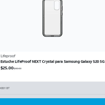
Lifeproof
Estuche LifeProof NEXT Crystal para Samsung Galaxy S20 5G
$25.00
$
25.00
$80.00
 XB31 BT