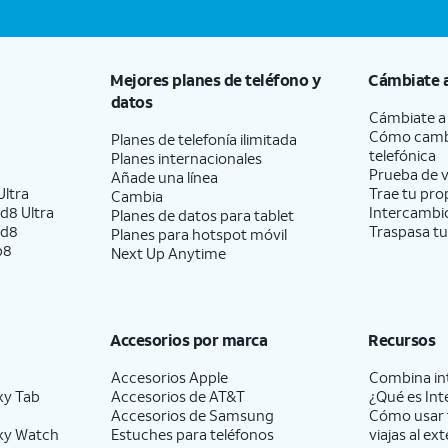
Mejores planes de teléfono y
Cámbiate 
datos
Cámbiate 
Cómo camb
Planes de telefonía ilimitada
telefónica
Planes internacionales
Prueba de v
Añade una línea
ltra
Trae tu pro
Cambia
d8 Ultra
Intercambio
Planes de datos para tablet
ld8
Traspasa tu
Planes para hotspot móvil
p8
Next Up Anytime
Accesorios por marca
Recursos
Accesorios Apple
Combina int
xy Tab
Accesorios de
AT&T
¿Qué es Int
Accesorios de Samsung
Cómo usar 
xy Watch
Estuches para teléfonos
viajas al ext