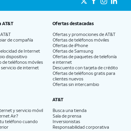
a
AT&T
Ofertas destacadas
a
AT&T
Ofertas y promociones de
AT&T
iar de compañía
Ofertas de teléfonos móviles
Ofertas de
iPhone
elocidad de Internet
Ofertas de Samsung
pio dispositivo
Ofertas de paquetes de telefonía
 de teléfonos móviles
e internet
 servicio de internet
Descuento con tarjeta de crédito
Ofertas de teléfonos gratis para
clientes nuevos
Ofertas sin intercambio
AT&T
ernet y servicio móvil
Busca una tienda
ernet Air?
Sala de prensa
tu teléfono cuando
Inversionistas
erior
Responsabilidad corporativa