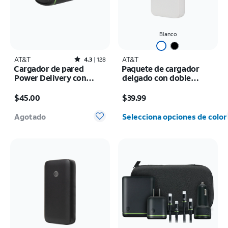
Blanco
AT&T
Rated4.3out of 5 stars with128reviews
AT&T
4.3
128
Cargador de pared
Paquete de cargador
Power Delivery con
delgado con doble
doble puerto de 60 W
puerto de 45 W y cable C
El precio es $45.00
El precio es $39.99
(USB-C + USB-C)
trenzado de 6 ft
$45.00
$39.99
Agotado
Selecciona opciones de color