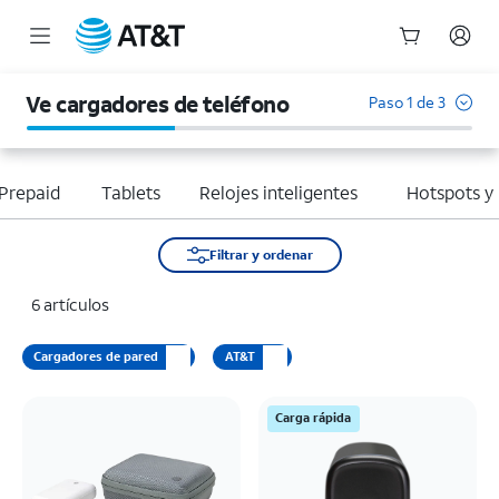
Inicio
del
Ve cargadores de teléfono
Paso 1 de 3
contenido
principal
Prepaid
Tablets
Relojes inteligentes
Hotspots y
Filtrar y ordenar
6 artículos
Cargadores de pared
AT&T
Carga rápida