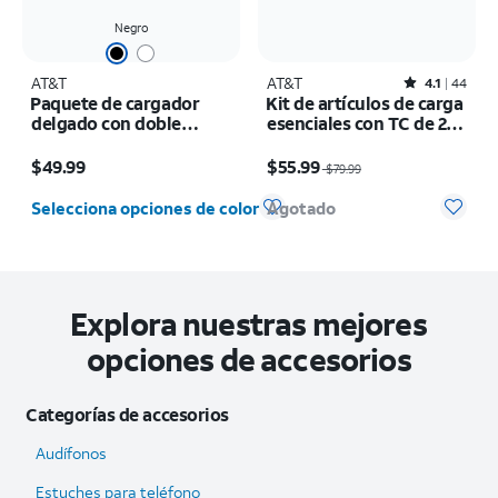
Negro
AT&T
AT&T
Rated4.1out of 5 stars with44reviews
4.1
44
Paquete de cargador
Kit de artículos de carga
delgado con doble
esenciales con TC de 20
puerto de 65 W y cable C
W, VPC de 20 W, cable C
El precio es $49.99
El precio era $79.99, now $55.99
trenzado de 6 ft
a C, cable C a lightning y
$49.99
$55.99
$79.99
batería de 10K
Selecciona opciones de color
Agotado
Explora nuestras mejores
opciones de accesorios
Categorías de accesorios
Audífonos
Estuches para teléfono