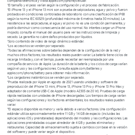
compañía telefónica y visita apple.com/iphone/cellular.
El tamaño y el peso varían según la configuración y el proceso de fabricación.
3
El iPhone 13 y el iPhone 13 mini son a prueba de salpicaduras, agua y polvo y fueron
4
probados en condiciones controladas de laboratorio con una clasificación de IP68
según la norma IEC 60529 (profundidad máxima de 6 metros hasta 30 minutos). La
resistencia a las salpicaduras, al agua y al polvo no es una condición permanente, y
podría disminuir como consecuencia del uso normal. No intentes cargar un iPhone
mojado; consulta el manual del usuario para ver las instrucciones de limpieza y
secado. La garantía no cubre daños producidos por líquidos.
Solo contenido de video de rango dinámico estándar.
5
Los accesorios se venden por separado.
6
Todas las afirmaciones sobre baterías dependen de la configuración de la red y
7
muchos otros factores; los resultados reales pueden variar. La batería tiene ciclos de
recarga limitada y, con el tiempo, puede necesitar ser reemplazada por una
compañía de servicio de Apple. La duración de la batería y los ciclos de carga varían
según el uso y las configuraciones. Consulta apple.com/batteries y
apple.com/iphone/battery para obtener más información.
Los cargadores inalámbricos se venden por separado.
8
Prueba realizada por Apple en agosto de 2021 usando unidades y software de
9
preproducción del iPhone 13 mini, iPhone 13, iPhone 13 Pro y iPhone 13 Pro Max y
adaptador de corriente USB-C de Apple (modelo A2305 de 20 W). Pruebas de carga
rápida realizadas con unidades de iPhone descargadas. Los tiempos de carga varían
según las configuraciones y los factores ambientales; los resultados reales pueden
variar.
El espacio disponible es menor y varía debido a varios factores. Una configuración
10
estándar utiliza aproximadamente entre 11 GB y 14 GB de espacio (incluidas las
aplicaciones iOS y preinstaladas) dependiendo del modelo y las configuraciones. Las
aplicaciones preinstaladas ocupan alrededor de 4 GB y puedes eliminarlas y
restaurarlas. Capacidad de almacenamiento sujeta a cambios con base en la versión
del software y puede variar según el dispositivo.