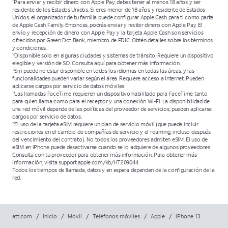
Para enviar y recibir dinero con Apple Pay, debes tener al menos 18 años y ser
11
residente de los Estados Unidos. Si eres menor de 18 años y residente de Estados
Unidos, el organizador de tu familia puede configurar Apple Cash para ti como parte
de Apple Cash Family. Entonces, podrás enviar y recibir dinero con Apple Pay. El
envío y recepción de dinero con Apple Pay y la tarjeta Apple Cash son servicios
ofrecidos por Green Dot Bank, miembro de FDIC. Obtén detalles sobre los términos
y condiciones.
Disponible solo en algunas ciudades y sistemas de tránsito. Requiere un dispositivo
12
elegible y versión de SO. Consulta aquí para obtener más información.
Siri puede no estar disponible en todos los idiomas en todas las áreas, y las
13
funcionalidades pueden variar según el área. Requiere acceso a Internet. Pueden
aplicarse cargos por servicio de datos móviles.
Las llamadas FaceTime requieren un dispositivo habilitado para FaceTime tanto
14
para quien llama como para el receptor y una conexión Wi-Fi. La disponibilidad de
una red móvil depende de las políticas del proveedor de servicios; pueden aplicarse
cargos por servicio de datos.
El uso de la tarjeta eSIM requiere un plan de servicio móvil (que puede incluir
15
restricciones en el cambio de compañías de servicio y el roaming, incluso después
del vencimiento del contrato). No todos los proveedores admiten eSIM. El uso de
eSIM en iPhone puede desactivarse cuando se lo adquiere de algunos proveedores.
Consulta con tu proveedor para obtener más información. Para obtener más
información, visita support.apple.com/kb/HT209044.
Todos los tiempos de llamada, datos y en espera dependen de la configuración de la
red.
att.com
/
Inicio
/
Móvil
/
Teléfonos móviles
/
Apple
/
iPhone 13