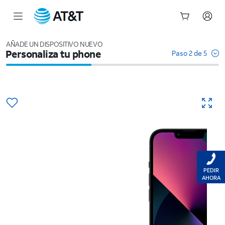
Inicio
del
AÑADE UN DISPOSITIVO NUEVO
Personaliza tu phone
contenido
Paso 2 de 5
principal
PEDIR
AHORA