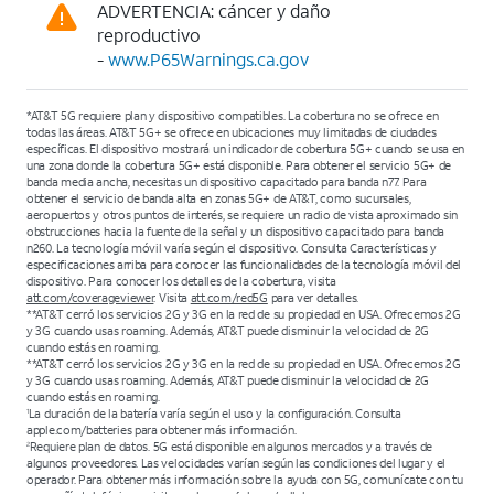
ADVERTENCIA: cáncer y daño
reproductivo
-
www.P65Warnings.ca.gov
*AT&T 5G requiere plan y dispositivo compatibles. La cobertura no se ofrece en
todas las áreas. AT&T 5G+ se ofrece en ubicaciones muy limitadas de ciudades
específicas. El dispositivo mostrará un indicador de cobertura 5G+ cuando se usa en
una zona donde la cobertura 5G+ está disponible. Para obtener el servicio 5G+ de
banda media ancha, necesitas un dispositivo capacitado para banda n77. Para
obtener el servicio de banda alta en zonas 5G+ de AT&T, como sucursales,
aeropuertos y otros puntos de interés, se requiere un radio de vista aproximado sin
obstrucciones hacia la fuente de la señal y un dispositivo capacitado para banda
n260. La tecnología móvil varía según el dispositivo. Consulta Características y
especificaciones arriba para conocer las funcionalidades de la tecnología móvil del
dispositivo. Para conocer los detalles de la cobertura, visita
att.com/coverageviewer
. Visita
att.com/red5G
para ver detalles.
**AT&T cerró los servicios 2G y 3G en la red de su propiedad en USA. Ofrecemos 2G
y 3G cuando usas roaming. Además, AT&T puede disminuir la velocidad de 2G
cuando estás en roaming.
**AT&T cerró los servicios 2G y 3G en la red de su propiedad en USA. Ofrecemos 2G
y 3G cuando usas roaming. Además, AT&T puede disminuir la velocidad de 2G
cuando estás en roaming.
La duración de la batería varía según el uso y la configuración. Consulta
1
apple.com/batteries para obtener más información.
Requiere plan de datos. 5G está disponible en algunos mercados y a través de
2
algunos proveedores. Las velocidades varían según las condiciones del lugar y el
operador. Para obtener más información sobre la ayuda con 5G, comunícate con tu