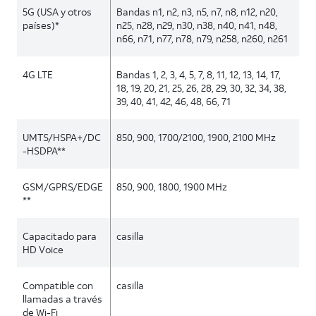
5G (USA y otros
Bandas n1, n2, n3, n5, n7, n8, n12, n20,
países)*
n25, n28, n29, n30, n38, n40, n41, n48,
n66, n71, n77, n78, n79, n258, n260, n261
4G LTE
Bandas 1, 2, 3, 4, 5, 7, 8, 11, 12, 13, 14, 17,
18, 19, 20, 21, 25, 26, 28, 29, 30, 32, 34, 38,
39, 40, 41, 42, 46, 48, 66, 71
UMTS/HSPA+/DC
850, 900, 1700/2100, 1900, 2100 MHz
-HSDPA**
GSM/GPRS/EDGE
850, 900, 1800, 1900 MHz
**
Capacitado para
casilla
HD Voice
Compatible con
casilla
llamadas a través
de Wi-Fi