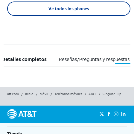
Ve todos los phones
Detalles completos
Reseñas/Preguntas y respuestas
att.com
/
Inicio
/
Móvil
/
Teléfonos móviles
/
AT&T
/
Cingular Flip
Tienda