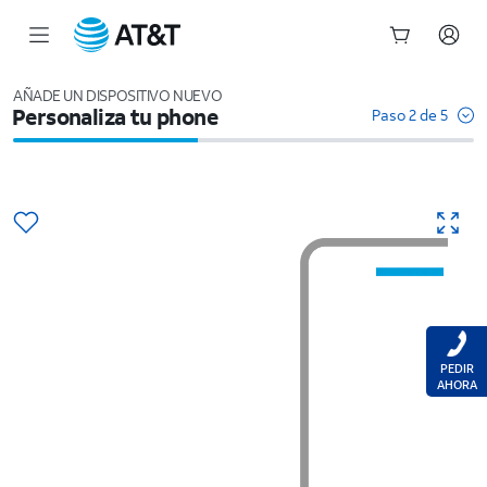
Inicio
del
AÑADE UN DISPOSITIVO NUEVO
Personaliza tu phone
contenido
Paso 2 de 5
principal
PEDIR
AHORA