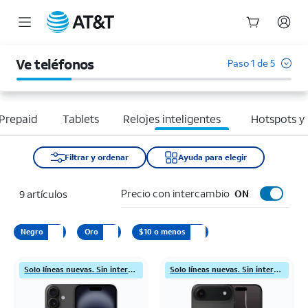
Inicio
del
Ve teléfonos
Paso 1 de 5
contenido
principal
Prepaid
Tablets
Relojes inteligentes
Hotspots y
Filtrar y ordenar
Ayuda para elegir
Precio con intercambio
9 artículos
ON
Negro
Oro
$10 o menos
Solo líneas nuevas. Sin intercambio
Solo líneas nuevas. Sin intercambio