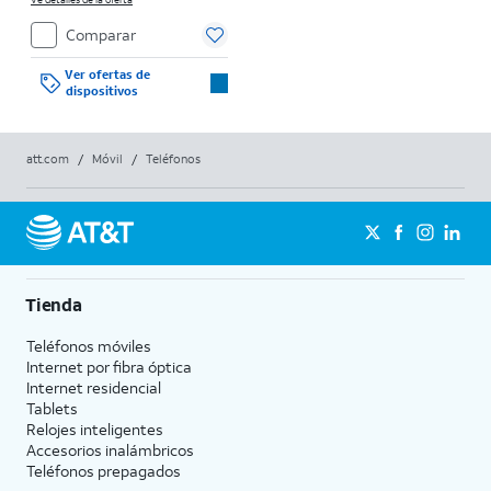
para clientes elegibles y con buenos
antecedentes. El impuesto sobre el precio de
Comparar
venta normal se paga al momento de la
compra. Existen restricciones.
Ver ofertas de
dispositivos
att.com
/
Móvil
/
Teléfonos
Tienda
Teléfonos móviles
Internet por fibra óptica
Internet residencial
Tablets
Relojes inteligentes
Accesorios inalámbricos
Teléfonos prepagados