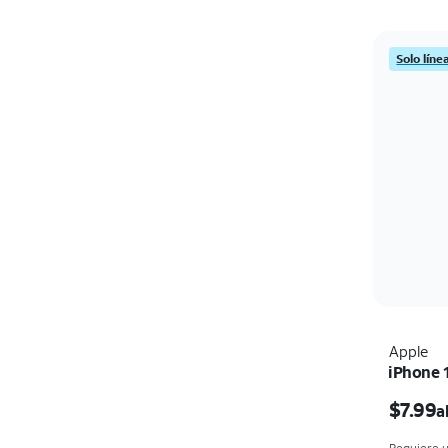
Solo líne
Apple
iPhone 
$7.99
a
Requiere u