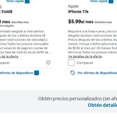
Vista rápida
Vista rápida
g
Apple
Z Fold8
iPhone 17e
El precio era $52.78 per month, now Desde $0.00 per month
$5.99
l mes
al mes
$52.78al mes
$16.67al mes
bio elegible
limitado elegible e intercambio.
Requiere una línea nueva y servici
pués de los créditos durante 36
elegible (existen restricciones de
sten restricciones de velocidad y
Precio después de los créditos d
inos.
Todos los precios mensuales
meses. Incluye crédito adicional e
un acuerdo de pago en cuotas de
de $5.56 al mes por 36 meses. Exi
on tasa de interés anual (APR) del
términos.
Todos los precios mens
go inicial para clientes elegibles y
 de la oferta
requieren un acuerdo de pago en
Ve detalles de la oferta
s antecedentes. El impuesto sobre
36 meses con tasa de interés anua
parar
Comparar
de venta normal se paga al momento
0%. Sin cargo inicial para clientes
ra. Existen restricciones.
con buenos antecedentes. El imp
ofertas de dispositivos
Ver ofertas de dispositivo
el precio de venta normal se pag
de la compra. Existen restriccione
Obtén precios personalizados (sin afe
Obtén detall