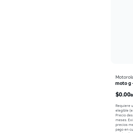
Motorol
moto g 
$0.00
a
Requiere u
elegible (e
Precio des
meses. Exi
precios m
pago en cu