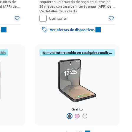
 cuotas de
requieren un acuerdo de pago en cuotas de
l (APR) del
36 meses con tasa de interés anual (APR) del
 elegibles y
0%. Sin cargo inicial para clientes elegibles y
Ve detalles de la oferta
uesto sobre
con buenos antecedentes. El impuesto sobre
Comparar
a al momento
el precio de venta normal se paga al momento
s.
de la compra. Existen restricciones.
s
Ver ofertas de dispositivos
mbio
¡Nuevo! Intercambio en cualquier condición
Grafito