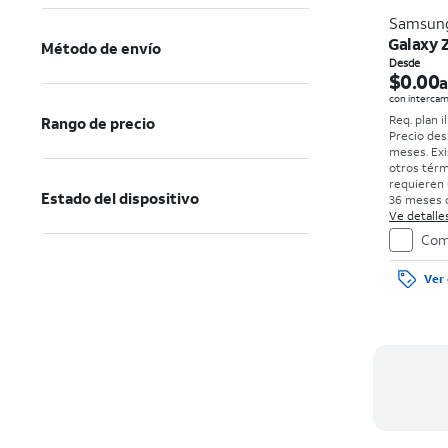
Samsun
Galaxy 
Método de envío
Desde
$0.00
a
con intercam
Req. plan i
Rango de precio
Precio des
meses. Exi
otros térm
requieren 
Estado del dispositivo
36 meses c
0%. Sin car
Ve detalles
con bueno
Com
el precio 
de la comp
Ver 