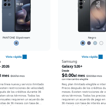
PANTONE Slipstream
Negro
Vista rápida
Vista rápida
a
Samsung
- 2026
Galaxy S26+
El precio era $6.67 per month, now $0.00 per month
Desde
$0.00
l mes
al mes
$6.67al mes
$30.56al mes
con intercambio elegible
na línea nueva y servicio ilimitado
Req. plan ilimitado elegible e inte
xisten restricciones de velocidad).
Precio después de los créditos d
pués de los créditos durante 36
meses. Existen restricciones de v
sten otros términos.
Todos los
otros términos.
Todos los precio
ensuales requieren un acuerdo de
requieren un acuerdo de pago en
otas de 36 meses con tasa de
36 meses con tasa de interés anua