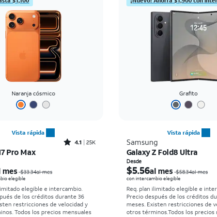
asta $1,100
¡Nuevo! Ahorra $1,900 con inte
Naranja cósmico
Grafito
Vista rápida
Vista rápida
Rated4.1out of 5 stars with25023reviews
Samsung
4.1
25K
17 Pro Max
Galaxy Z Fold8 Ultra
El precio era $33.34 per month, now Desde $2.78 per month
Desde
$5.56
l mes
al mes
$33.34al mes
$58.34al mes
bio elegible
con intercambio elegible
limitado elegible e intercambio.
Req. plan ilimitado elegible e inte
pués de los créditos durante 36
Precio después de los créditos d
sten restricciones de velocidad y
meses. Existen restricciones de v
minos.
Todos los precios mensuales
otros términos.
Todos los precios