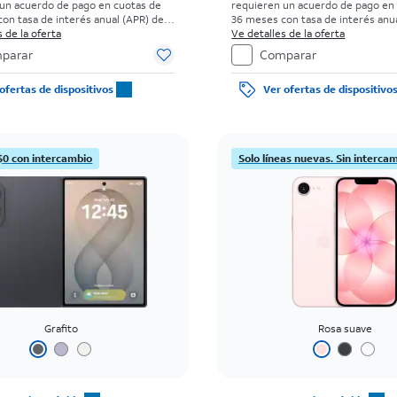
un acuerdo de pago en cuotas de
requieren un acuerdo de pago en
on tasa de interés anual (APR) del
36 meses con tasa de interés anua
go inicial para clientes elegibles y
 de la oferta
0%. Sin cargo inicial para clientes
Ve detalles de la oferta
s antecedentes. El impuesto sobre
con buenos antecedentes. El imp
parar
Comparar
de venta normal se paga al momento
el precio de venta normal se pag
ra. Existen restricciones.
de la compra. Existen restriccione
ofertas de dispositivos
Ver ofertas de dispositivo
$0 con intercambio
Solo líneas nuevas. Sin interca
Grafito
Rosa suave