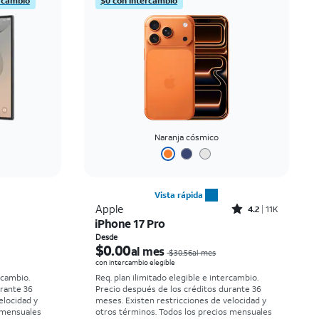
rcambio
$0 con intercambio
Precio: mayor a menor
Más reciente
Clasificación: alta a baja
Naranja cósmico
Vista rápida
Rated4.2out of 5 stars with11340reviews
Apple
4.2
11K
iPhone 17 Pro
El precio era $58.34 per month, now Desde $5.56 per month
El precio era $30.56 per month, now Desde $0.00 per month
Desde
$0.00
al mes
$30.56al mes
con intercambio elegible
rcambio.
Req. plan ilimitado elegible e intercambio.
urante 36
Precio después de los créditos durante 36
elocidad y
meses. Existen restricciones de velocidad y
 mensuales
otros términos.
Todos los precios mensuales