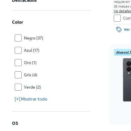
Destacados
requieren 
36 meses c
0%. Sin car
Ve detalles
con bueno
Com
el precio 
Color
de la comp
Ver 
Negro (37)
Azul (17)
¡Nuevo! 
Oro (1)
Gris (4)
Verde (2)
[+] Mostrar todo
OS