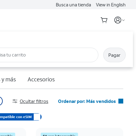
Busca una tienda
View in English
isa tu carrito
Pagar
 y más
Accesorios
Ocultar filtros
Ordenar por: Más vendidos
Más vendidos
mpatible con eSIM
Destacados
Precio: menor a mayor