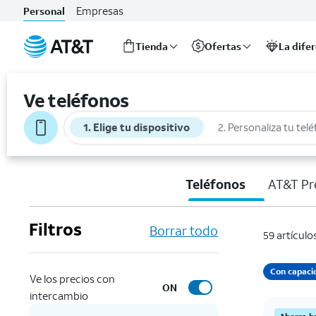
Empresas
Personal
Tienda
Ofertas
La dife
Inicio
del
Ve teléfonos
contenido
principal
1. Elige tu dispositivo
2. Personaliza tu tel
Teléfonos
AT&T Pr
Filtros
Borrar todo
59 artículo
Con capaci
Ve los precios con
ON
intercambio