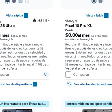
Vista rápida
Vista rápida
Rated4.7out of 5 stars with18338reviews
g
Google
4.7
18K
26 Ultra
Pixel 10 Pro XL
El precio era $36.12 per month, now Desde $5.56 per month
Desde
$0.00
l mes
al mes
$36.12al mes
$34.73al mes
bio elegible
con intercambio elegible
limitado elegible e intercambio.
Req. plan ilimitado elegible e inte
pués de los créditos durante 36
Precio después de los créditos d
sten restricciones de velocidad y
meses. Existen restricciones de v
minos.
Todos los precios mensuales
otros términos.
Todos los precios
un acuerdo de pago en cuotas de
requieren un acuerdo de pago en
on tasa de interés anual (APR) del
36 meses con tasa de interés anua
go inicial para clientes elegibles y
 de la oferta
0%. Sin cargo inicial para clientes
Ve detalles de la oferta
s antecedentes. El impuesto sobre
con buenos antecedentes. El imp
parar
Comparar
de venta normal se paga al momento
el precio de venta normal se pag
ra. Existen restricciones.
de la compra. Existen restriccione
ofertas de dispositivos
Ver ofertas de dispositivo
¡Nuevo! Sin intercambio para líneas nuevas.
Intercambio en cualquier condi