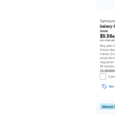
Samsun
Galaxy S
Desde
$5.56
a
con intercam
Req. plan i
Precio des
meses. Exi
otros tér
requieren 
36 meses c
0%. Sin car
Ve detalles
con bueno
Com
el precio 
de la comp
Ver 