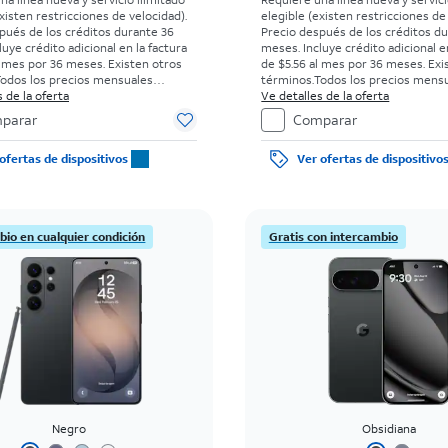
xisten restricciones de velocidad).
elegible (existen restricciones de
pués de los créditos durante 36
Precio después de los créditos d
uye crédito adicional en la factura
meses. Incluye crédito adicional e
l mes por 36 meses. Existen otros
de $5.56 al mes por 36 meses. Exi
odos los precios mensuales
términos.
Todos los precios mens
un acuerdo de pago en cuotas de
 de la oferta
requieren un acuerdo de pago en
Ve detalles de la oferta
on tasa de interés anual (APR) del
36 meses con tasa de interés anua
parar
Comparar
go inicial para clientes elegibles y
0%. Sin cargo inicial para clientes
s antecedentes. El impuesto sobre
con buenos antecedentes. El imp
ofertas de dispositivos
Ver ofertas de dispositivo
de venta normal se paga al momento
el precio de venta normal se pag
ra. Existen restricciones.
de la compra. Existen restriccione
bio en cualquier condición
Gratis con intercambio
Negro
Obsidiana