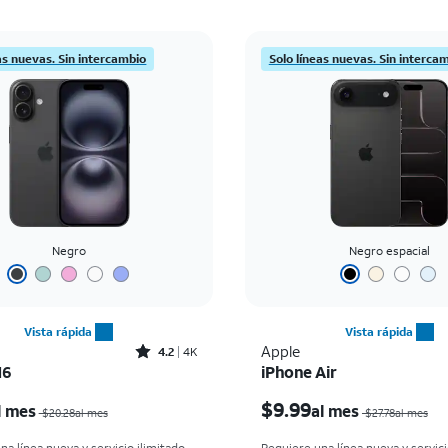
as nuevas. Sin intercambio
Solo líneas nuevas. Sin interca
Negro
Negro espacial
Vista rápida
Vista rápida
Rated4.2out of 5 stars with4097reviews
Apple
4.2
4K
16
iPhone Air
El precio era $20.28 per month, now $7.99 per month
$9.99
l mes
al mes
$20.28al mes
$27.78al mes
na línea nueva y servicio ilimitado
Requiere una línea nueva y servici