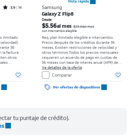
Vista rápida
Rated3.9out of 5 stars with1411reviews
Samsung
3.9
1K
Galaxy Z Flip8
El precio era $16.67 per month, now $5.99 per month
El precio era $33.34 per month, now Desde $5.56 per month
Desde
$5.56
al mes
$33.34al mes
con intercambio elegible
o ilimitado
Req. plan ilimitado elegible e intercambio.
 velocidad).
Precio después de los créditos durante 36
urante 36
meses. Existen restricciones de velocidad y
n la factura
otros términos.
Todos los precios mensuales
sten otros
requieren un acuerdo de pago en cuotas de
uales
36 meses con tasa de interés anual (APR) del
 cuotas de
0%. Sin cargo inicial para clientes elegibles y
Ve detalles de la oferta
l (APR) del
con buenos antecedentes. El impuesto sobre
Comparar
 elegibles y
el precio de venta normal se paga al momento
uesto sobre
de la compra. Existen restricciones.
s
Ver ofertas de dispositivos
a al momento
s.
ctar tu puntaje de crédito).
es