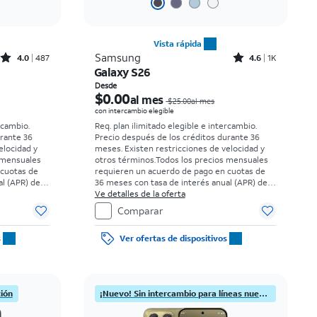
Vista rápida
Rated4out of 5 stars with487reviews
Rated4.6out of 5 stars with1541reviews
Samsung
4.0
487
4.6
1K
Galaxy S26
El precio era $34.73 per month, now Desde $0.00 per month
El precio era $25.00 per month, now Desde $0.00 per month
Desde
$0.00
al mes
$25.00al mes
con intercambio elegible
rcambio.
Req. plan ilimitado elegible e intercambio.
urante 36
Precio después de los créditos durante 36
elocidad y
meses. Existen restricciones de velocidad y
 mensuales
otros términos.
Todos los precios mensuales
 cuotas de
requieren un acuerdo de pago en cuotas de
l (APR) del
36 meses con tasa de interés anual (APR) del
 elegibles y
0%. Sin cargo inicial para clientes elegibles y
Ve detalles de la oferta
uesto sobre
con buenos antecedentes. El impuesto sobre
Comparar
a al momento
el precio de venta normal se paga al momento
s.
de la compra. Existen restricciones.
s
Ver ofertas de dispositivos
ción
¡Nuevo! Sin intercambio para líneas nuevas.