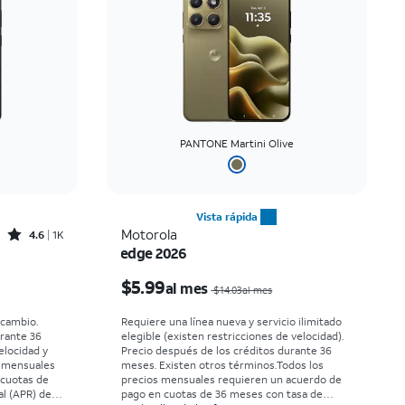
PANTONE Martini Olive
Vista rápida
Rated4.6out of 5 stars with1431reviews
Motorola
4.6
1K
edge 2026
El precio era $30.56 per month, now Desde $0.00 per month
El precio era $14.03 per month, now $5.99 per month
$5.99
al mes
$14.03al mes
rcambio.
Requiere una línea nueva y servicio ilimitado
urante 36
elegible (existen restricciones de velocidad).
elocidad y
Precio después de los créditos durante 36
s mensuales
meses. Existen otros términos.
Todos los
 cuotas de
precios mensuales requieren un acuerdo de
l (APR) del
pago en cuotas de 36 meses con tasa de