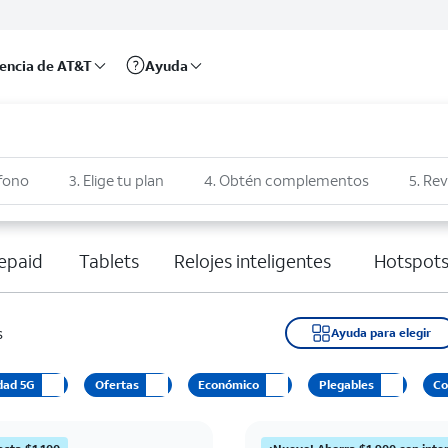
rencia de AT&T
Ayuda
éfono
3. Elige tu plan
4. Obtén complementos
5. Rev
epaid
Tablets
Relojes inteligentes
Hotspots
s
Ayuda para elegir
dad 5G
Ofertas
Económico
Plegables
Co