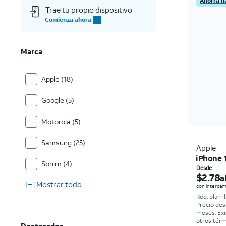
Ahorra h
Trae tu propio dispositivo
Comienza ahora
Marca
Apple (18)
Google (5)
Motorola (5)
Samsung (25)
Apple
iPhone 
Sonim (4)
Desde
$2.78
a
[+] Mostrar todo
con intercam
Req. plan i
Precio des
meses. Exi
otros tér