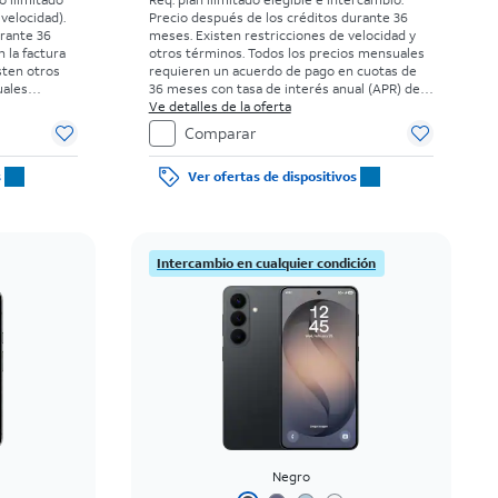
 velocidad).
Precio después de los créditos durante 36
urante 36
meses. Existen restricciones de velocidad y
n la factura
otros términos.
Todos los precios mensuales
sten otros
requieren un acuerdo de pago en cuotas de
uales
36 meses con tasa de interés anual (APR) del
 cuotas de
0%. Sin cargo inicial para clientes elegibles y
Ve detalles de la oferta
l (APR) del
con buenos antecedentes. El impuesto sobre
Comparar
 elegibles y
el precio de venta normal se paga al momento
uesto sobre
de la compra. Existen restricciones.
s
Ver ofertas de dispositivos
a al momento
s.
Intercambio en cualquier condición
Negro