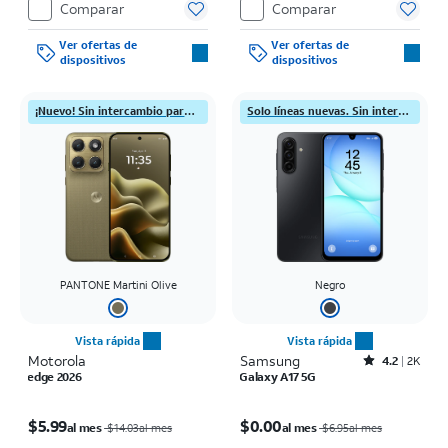
Comparar
Comparar
venta normal se paga al momento de la
momento de la compra. Existen
compra. Existen restricciones.
restricciones.
Ver ofertas de
Ver ofertas de
dispositivos
dispositivos
¡Nuevo! Sin intercambio para líneas nuevas.
Solo líneas nuevas. Sin intercambio
PANTONE Martini Olive
Negro
Vista rápida
Vista rápida
Motorola
Samsung
Rated4.2out of 5 stars with2540reviews
4.2
2K
edge 2026
Galaxy A17 5G
El precio era $14.03 per month, now $5.99 per month
El precio era $6.95 per month, now $0.00 per month
$5.99
$0.00
al mes
al mes
$14.03al mes
$6.95al mes