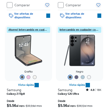
el precio de venta normal se paga al
el precio de venta normal se paga al
Comparar
Comparar
momento de la compra. Existen
momento de la compra. Existen
restricciones.
restricciones.
Ver ofertas de
Ver ofertas de
dispositivos
dispositivos
¡Nuevo! Intercambio en cualquier condición
Intercambio en cualquier condición
Grafito
Negro
Vista rápida
Vista rápida
Samsung
Samsung
Rated4.8out of 5 stars with18177reviews
4.8
18K
Galaxy Z Flip8
Galaxy S26 Ultra
El precio era $33.34 per month, now Desde $5.56 per month
El precio era $36.12 per month, now Desde $5.56 per month
Desde
Desde
$5.56
$5.56
al mes
al mes
$33.34al mes
$36.12al mes