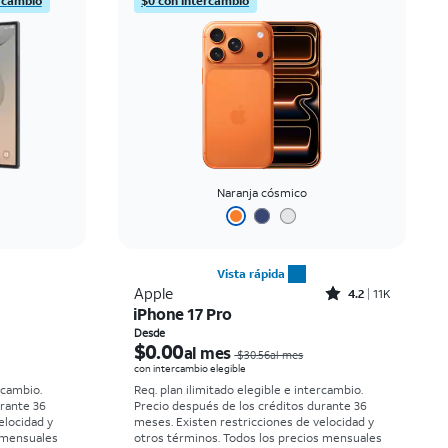
rcambio
$0 con intercambio
Precio: mayor a menor
Más reciente
Clasificación: alta a baja
Naranja cósmico
Vista rápida
Rated4.2out of 5 stars with11340reviews
Apple
4.2
11K
iPhone 17 Pro
El precio era $58.34 per month, now Desde $5.56 per month
El precio era $30.56 per month, now Desde $0.00 per month
Desde
$0.00
al mes
$30.56al mes
con intercambio elegible
rcambio.
Req. plan ilimitado elegible e intercambio.
urante 36
Precio después de los créditos durante 36
elocidad y
meses. Existen restricciones de velocidad y
 mensuales
otros términos.
Todos los precios mensuales