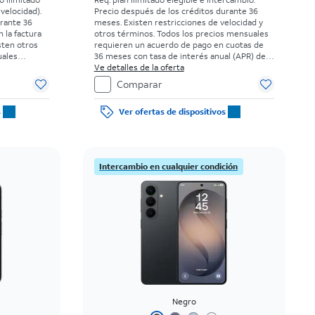
 velocidad).
Precio después de los créditos durante 36
urante 36
meses. Existen restricciones de velocidad y
n la factura
otros términos.
Todos los precios mensuales
sten otros
requieren un acuerdo de pago en cuotas de
uales
36 meses con tasa de interés anual (APR) del
 cuotas de
0%. Sin cargo inicial para clientes elegibles y
Ve detalles de la oferta
l (APR) del
con buenos antecedentes. El impuesto sobre
Comparar
 elegibles y
el precio de venta normal se paga al momento
uesto sobre
de la compra. Existen restricciones.
s
Ver ofertas de dispositivos
a al momento
s.
Intercambio en cualquier condición
Negro