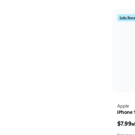
Solo líne
Apple
iPhone 
$7.99
a
Requiere u