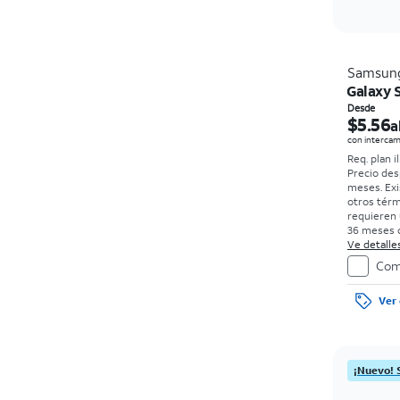
Samsun
Galaxy S
Desde
$5.56
a
con intercam
Req. plan i
Precio des
meses. Exi
otros tér
requieren 
36 meses c
0%. Sin car
Ve detalles
con bueno
Com
el precio 
de la comp
Ver 