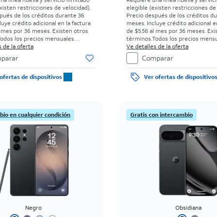
xisten restricciones de velocidad).
elegible (existen restricciones de
pués de los créditos durante 36
Precio después de los créditos d
uye crédito adicional en la factura
meses. Incluye crédito adicional e
l mes por 36 meses. Existen otros
de $5.56 al mes por 36 meses. Exi
odos los precios mensuales
términos.
Todos los precios mens
un acuerdo de pago en cuotas de
 de la oferta
requieren un acuerdo de pago en
Ve detalles de la oferta
on tasa de interés anual (APR) del
36 meses con tasa de interés anua
parar
Comparar
go inicial para clientes elegibles y
0%. Sin cargo inicial para clientes
s antecedentes. El impuesto sobre
con buenos antecedentes. El imp
ofertas de dispositivos
Ver ofertas de dispositivo
de venta normal se paga al momento
el precio de venta normal se pag
ra. Existen restricciones.
de la compra. Existen restriccione
bio en cualquier condición
Gratis con intercambio
Negro
Obsidiana