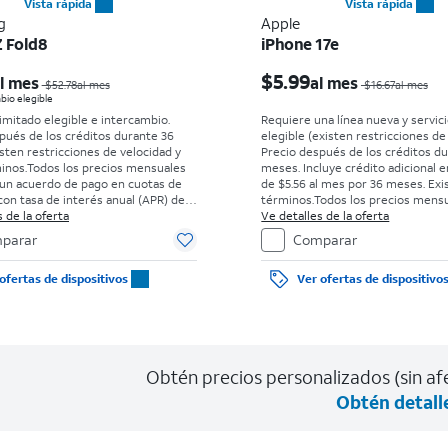
Vista rápida
Vista rápida
g
Apple
Z Fold8
iPhone 17e
El precio era $52.78 per month, now Desde $0.00 per month
$5.99
l mes
al mes
$52.78al mes
$16.67al mes
bio elegible
limitado elegible e intercambio.
Requiere una línea nueva y servici
pués de los créditos durante 36
elegible (existen restricciones de
sten restricciones de velocidad y
Precio después de los créditos d
inos.
Todos los precios mensuales
meses. Incluye crédito adicional e
un acuerdo de pago en cuotas de
de $5.56 al mes por 36 meses. Exi
on tasa de interés anual (APR) del
términos.
Todos los precios mens
go inicial para clientes elegibles y
 de la oferta
requieren un acuerdo de pago en
Ve detalles de la oferta
s antecedentes. El impuesto sobre
36 meses con tasa de interés anua
parar
Comparar
de venta normal se paga al momento
0%. Sin cargo inicial para clientes
ra. Existen restricciones.
con buenos antecedentes. El imp
ofertas de dispositivos
Ver ofertas de dispositivo
el precio de venta normal se pag
de la compra. Existen restriccione
Obtén precios personalizados (sin afe
Obtén detall