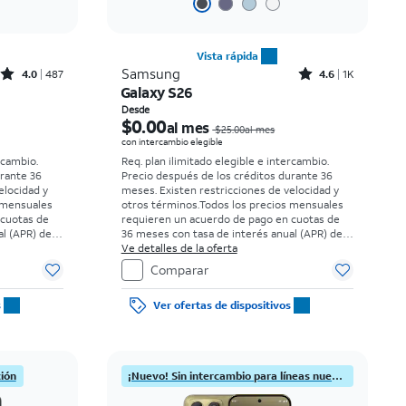
Vista rápida
Rated4out of 5 stars with487reviews
Rated4.6out of 5 stars with1541reviews
Samsung
4.0
487
4.6
1K
Galaxy S26
El precio era $34.73 per month, now Desde $0.00 per month
El precio era $25.00 per month, now Desde $0.00 per month
Desde
$0.00
al mes
$25.00al mes
con intercambio elegible
rcambio.
Req. plan ilimitado elegible e intercambio.
urante 36
Precio después de los créditos durante 36
elocidad y
meses. Existen restricciones de velocidad y
 mensuales
otros términos.
Todos los precios mensuales
 cuotas de
requieren un acuerdo de pago en cuotas de
l (APR) del
36 meses con tasa de interés anual (APR) del
 elegibles y
0%. Sin cargo inicial para clientes elegibles y
Ve detalles de la oferta
uesto sobre
con buenos antecedentes. El impuesto sobre
Comparar
a al momento
el precio de venta normal se paga al momento
s.
de la compra. Existen restricciones.
s
Ver ofertas de dispositivos
ción
¡Nuevo! Sin intercambio para líneas nuevas.