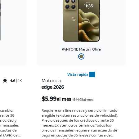
PANTONE Martini Olive
Vista rápida
Rated4.6out of 5 stars with1431reviews
Motorola
4.6
1K
edge 2026
El precio era $30.56 per month, now Desde $0.00 per month
El precio era $14.03 per month, now $5.99 per month
$5.99
al mes
$14.03al mes
rcambio.
Requiere una línea nueva y servicio ilimitado
urante 36
elegible (existen restricciones de velocidad).
elocidad y
Precio después de los créditos durante 36
s mensuales
meses. Existen otros términos.
Todos los
 cuotas de
precios mensuales requieren un acuerdo de
l (APR) del
pago en cuotas de 36 meses con tasa de