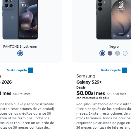
PANTONE Slipstream
Negro
Vista rápida
Vista rápida
a
Samsung
- 2026
Galaxy S26+
El precio era $6.67 per month, now $0.00 per month
Desde
$0.00
l mes
al mes
$6.67al mes
$30.56al mes
con intercambio elegible
na línea nueva y servicio ilimitado
Req. plan ilimitado elegible e inte
xisten restricciones de velocidad).
Precio después de los créditos d
pués de los créditos durante 36
meses. Existen restricciones de v
sten otros términos.
Todos los
otros términos.
Todos los precio
ensuales requieren un acuerdo de
requieren un acuerdo de pago en
otas de 36 meses con tasa de
36 meses con tasa de interés anua