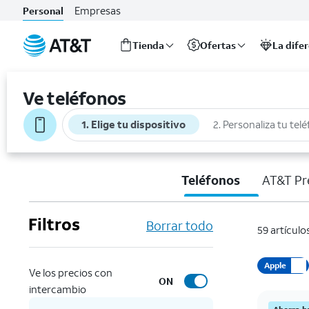
Empresas
Personal
Tienda
Ofertas
La dife
Inicio
del
Ve teléfonos
contenido
principal
1. Elige tu dispositivo
2. Personaliza tu tel
Teléfonos
AT&T Pr
Filtros
Borrar todo
59 artículo
Apple
Ve los precios con
ON
intercambio