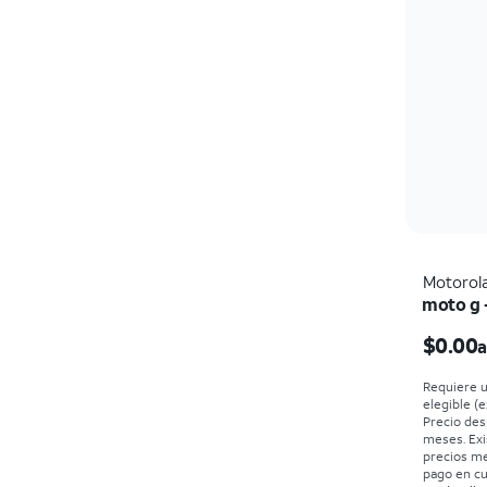
Motorol
moto g 
$0.00
a
Requiere u
elegible (e
Precio des
meses. Exi
precios m
pago en cu