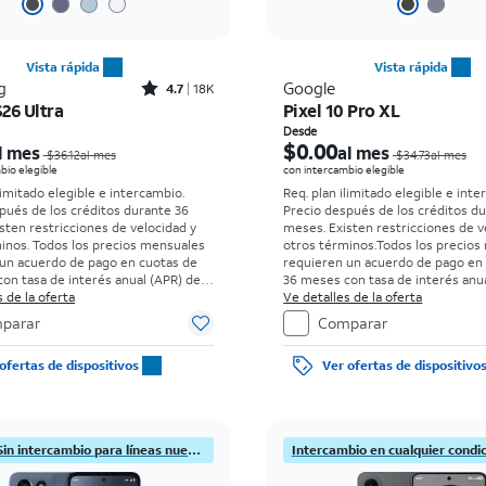
Vista rápida
Vista rápida
Rated4.7out of 5 stars with18338reviews
g
Google
4.7
18K
26 Ultra
Pixel 10 Pro XL
El precio era $36.12 per month, now Desde $5.56 per month
Desde
$0.00
l mes
al mes
$36.12al mes
$34.73al mes
bio elegible
con intercambio elegible
limitado elegible e intercambio.
Req. plan ilimitado elegible e inte
pués de los créditos durante 36
Precio después de los créditos d
sten restricciones de velocidad y
meses. Existen restricciones de v
minos.
Todos los precios mensuales
otros términos.
Todos los precios
un acuerdo de pago en cuotas de
requieren un acuerdo de pago en
on tasa de interés anual (APR) del
36 meses con tasa de interés anua
go inicial para clientes elegibles y
 de la oferta
0%. Sin cargo inicial para clientes
Ve detalles de la oferta
s antecedentes. El impuesto sobre
con buenos antecedentes. El imp
parar
Comparar
de venta normal se paga al momento
el precio de venta normal se pag
ra. Existen restricciones.
de la compra. Existen restriccione
ofertas de dispositivos
Ver ofertas de dispositivo
¡Nuevo! Sin intercambio para líneas nuevas.
Intercambio en cualquier condi