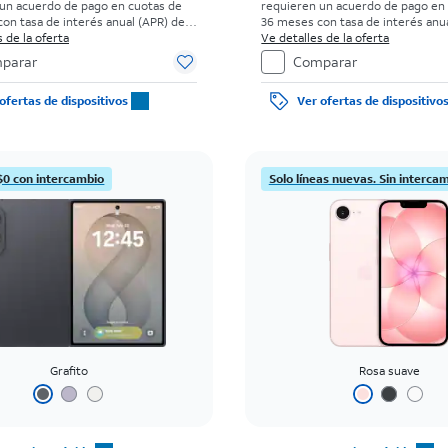
un acuerdo de pago en cuotas de
requieren un acuerdo de pago en
on tasa de interés anual (APR) del
36 meses con tasa de interés anua
go inicial para clientes elegibles y
 de la oferta
0%. Sin cargo inicial para clientes
Ve detalles de la oferta
s antecedentes. El impuesto sobre
con buenos antecedentes. El imp
parar
Comparar
de venta normal se paga al momento
el precio de venta normal se pag
ra. Existen restricciones.
de la compra. Existen restriccione
ofertas de dispositivos
Ver ofertas de dispositivo
$0 con intercambio
Solo líneas nuevas. Sin interca
Grafito
Rosa suave