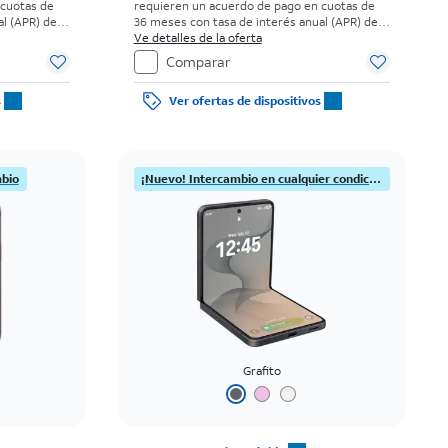
 cuotas de
requieren un acuerdo de pago en cuotas de
l (APR) del
36 meses con tasa de interés anual (APR) del
 elegibles y
0%. Sin cargo inicial para clientes elegibles y
Ve detalles de la oferta
uesto sobre
con buenos antecedentes. El impuesto sobre
Comparar
a al momento
el precio de venta normal se paga al momento
s.
de la compra. Existen restricciones.
s
Ver ofertas de dispositivos
mbio
¡Nuevo! Intercambio en cualquier condición
Grafito