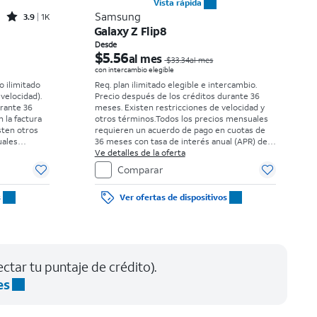
Vista rápida
Rated3.9out of 5 stars with1411reviews
Samsung
3.9
1K
Galaxy Z Flip8
El precio era $16.67 per month, now $5.99 per month
El precio era $33.34 per month, now Desde $5.56 per month
Desde
$5.56
al mes
$33.34al mes
con intercambio elegible
o ilimitado
Req. plan ilimitado elegible e intercambio.
 velocidad).
Precio después de los créditos durante 36
urante 36
meses. Existen restricciones de velocidad y
n la factura
otros términos.
Todos los precios mensuales
sten otros
requieren un acuerdo de pago en cuotas de
uales
36 meses con tasa de interés anual (APR) del
 cuotas de
0%. Sin cargo inicial para clientes elegibles y
Ve detalles de la oferta
l (APR) del
con buenos antecedentes. El impuesto sobre
Comparar
 elegibles y
el precio de venta normal se paga al momento
uesto sobre
de la compra. Existen restricciones.
s
Ver ofertas de dispositivos
a al momento
s.
ctar tu puntaje de crédito).
es