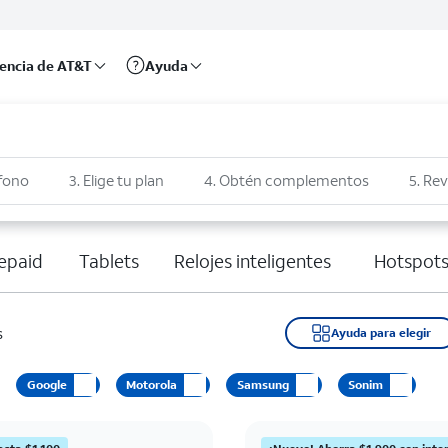
rencia de AT&T
Ayuda
éfono
3. Elige tu plan
4. Obtén complementos
5. Rev
epaid
Tablets
Relojes inteligentes
Hotspots
s
Ayuda para elegir
Google
Motorola
Samsung
Sonim