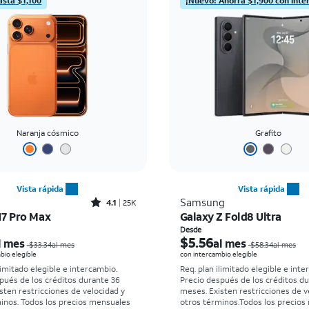
asta $1,100
¡Nuevo! Ahorra $1,900 con inte
Naranja cósmico
Grafito
Vista rápida
Vista rápida
Rated4.1out of 5 stars with25023reviews
Samsung
4.1
25K
17 Pro Max
Galaxy Z Fold8 Ultra
El precio era $33.34 per month, now Desde $2.78 per month
Desde
$5.56
l mes
al mes
$33.34al mes
$58.34al mes
bio elegible
con intercambio elegible
limitado elegible e intercambio.
Req. plan ilimitado elegible e inte
pués de los créditos durante 36
Precio después de los créditos d
sten restricciones de velocidad y
meses. Existen restricciones de v
minos.
Todos los precios mensuales
otros términos.
Todos los precios