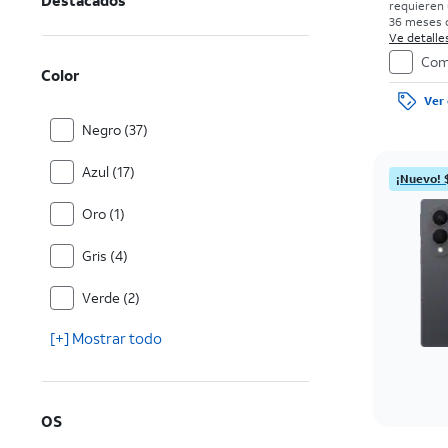
Destacados
requieren 
36 meses c
0%. Sin car
Ve detalles
con bueno
Com
el precio 
Color
de la comp
Ver 
Negro (37)
Azul (17)
¡Nuevo! 
Oro (1)
Gris (4)
Verde (2)
[+] Mostrar todo
OS