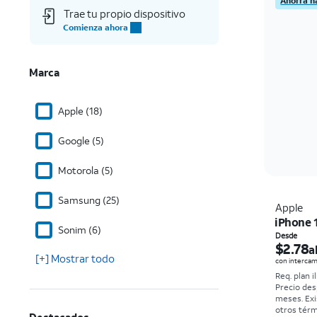
Ahorra h
Trae tu propio dispositivo
Comienza ahora
Marca
Apple (18)
Google (5)
Motorola (5)
Samsung (25)
Apple
iPhone 
Sonim (6)
Desde
$2.78
a
[+] Mostrar todo
con intercam
Req. plan i
Precio des
meses. Exi
otros tér