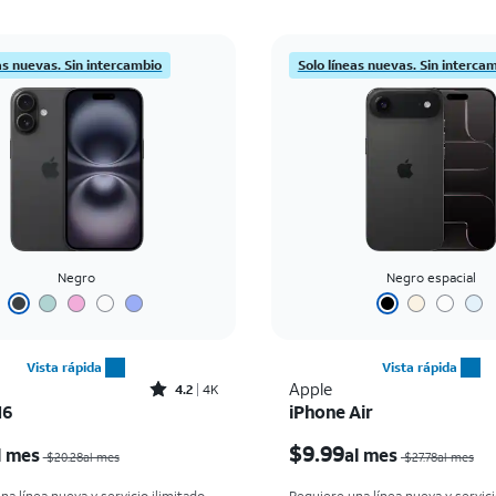
as nuevas. Sin intercambio
Solo líneas nuevas. Sin interca
Negro
Negro espacial
Vista rápida
Vista rápida
Rated4.2out of 5 stars with4097reviews
Apple
4.2
4K
16
iPhone Air
El precio era $20.28 per month, now $7.99 per month
$9.99
l mes
al mes
$20.28al mes
$27.78al mes
na línea nueva y servicio ilimitado
Requiere una línea nueva y servici