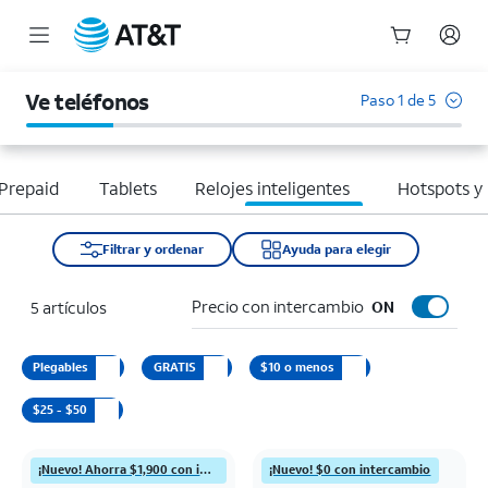
Inicio
del
Ve teléfonos
Paso 1 de 5
contenido
principal
Prepaid
Tablets
Relojes inteligentes
Hotspots y
Filtrar y ordenar
Ayuda para elegir
Precio con intercambio
5 artículos
ON
Plegables
GRATIS
$10 o menos
$25 - $50
¡Nuevo! Ahorra $1,900 con intercambio
¡Nuevo! $0 con intercambio