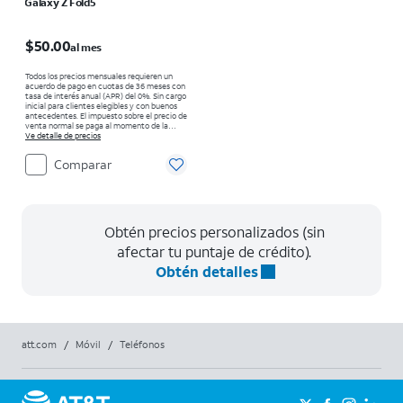
Galaxy Z Fold5
El precio es $50.00 per month
$50.00
al mes
Todos los precios mensuales requieren un
acuerdo de pago en cuotas de 36 meses con
tasa de interés anual (APR) del 0%. Sin cargo
inicial para clientes elegibles y con buenos
antecedentes. El impuesto sobre el precio de
venta normal se paga al momento de la
compra. Existen restricciones.
Ve detalle de precios
Comparar
Obtén precios personalizados (sin
afectar tu puntaje de crédito).
Obtén detalles
att.com
/
Móvil
/
Teléfonos