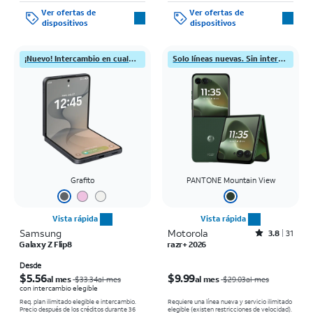
Ver ofertas de
Ver ofertas de
dispositivos
dispositivos
¡Nuevo! Intercambio en cualquier condición
Solo líneas nuevas. Sin intercambio
Grafito
PANTONE Mountain View
Vista rápida
Vista rápida
Samsung
Motorola
Rated3.8out of 5 stars with31reviews
3.8
31
Galaxy Z Flip8
razr+ 2026
El precio era $33.34 per month, now Desde $5.56 per month
El precio era $29.03 per month, now $9.99 per month
Desde
$5.56
$9.99
al mes
al mes
$33.34al mes
$29.03al mes
con intercambio elegible
Req. plan ilimitado elegible e intercambio.
Requiere una línea nueva y servicio ilimitado
Precio después de los créditos durante 36
elegible (existen restricciones de velocidad).