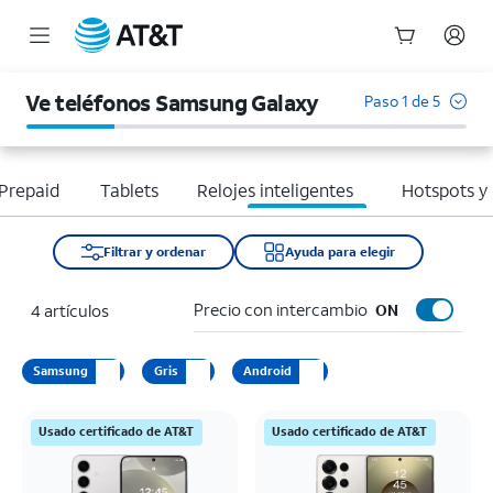
Inicio
del
Ve teléfonos Samsung Galaxy
Paso 1 de 5
contenido
principal
Prepaid
Tablets
Relojes inteligentes
Hotspots y
Filtrar y ordenar
Ayuda para elegir
Precio con intercambio
4 artículos
ON
Samsung
Gris
Android
Usado certificado de AT&T
Usado certificado de AT&T