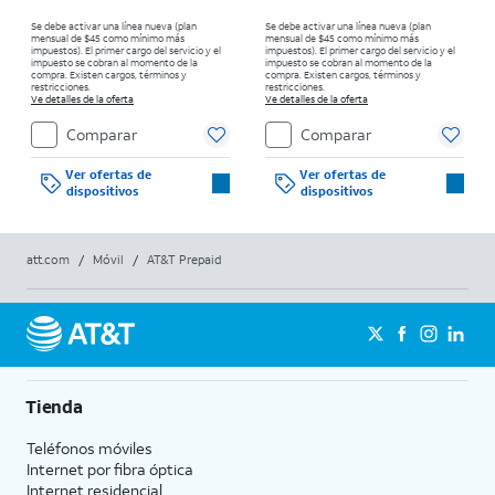
Se debe activar una línea nueva (plan
Se debe activar una línea nueva (plan
mensual de $45 como mínimo más
mensual de $45 como mínimo más
impuestos). El primer cargo del servicio y el
impuestos). El primer cargo del servicio y el
impuesto se cobran al momento de la
impuesto se cobran al momento de la
compra. Existen cargos, términos y
compra. Existen cargos, términos y
restricciones.
restricciones.
Ve detalles de la oferta
Ve detalles de la oferta
Comparar
Comparar
Ver ofertas de
Ver ofertas de
dispositivos
dispositivos
att.com
/
Móvil
/
AT&T Prepaid
Tienda
Teléfonos móviles
Internet por fibra óptica
Internet residencial