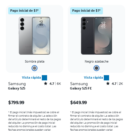
Pago inicial de $1*
Pago inicial de $1*
Sombra plata
Negro azabache
Vista rápida
Vista rápida
Samsung
Rated4.7out of 5 stars with6473reviews
Samsung
Rated4.7out of 5 stars with2543reviews
4.7
6K
4.7
2K
Galaxy S25
Galaxy S25 FE
El precio es $799.99
El precio es $649.99
$799.99
$649.99
* El pago inicial (más impuestos) se cobra al
* El pago inicial (más impuestos) se cobra al
firmar el contrato de alquiler. La selección
firmar el contrato de alquiler. La selección
del artículo determinará el resto de los pagos
del artículo determinará el resto de los pagos
del alquiler. La promoción de pago inicial
del alquiler. La promoción de pago inicial
reducido no disminuye el costo total. Las
reducido no disminuye el costo total. Las
fechas promocionales pueden variar.
fechas promocionales pueden variar.