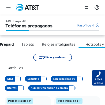
Inicio
del
AT&T Prepaid®
contenido
Teléfonos prepagados
Paso 1 de 4
principal
Prepaid
Tablets
Relojes inteligentes
Hotspots y
Filtrar y ordenar
6 artículos
AT&T
Samsung
Con capacidad 5G
PEDIR
AHORA
Ofertas
Alquiler con opción a compra
Pago inicial de $1*
Pago inicial de $1*