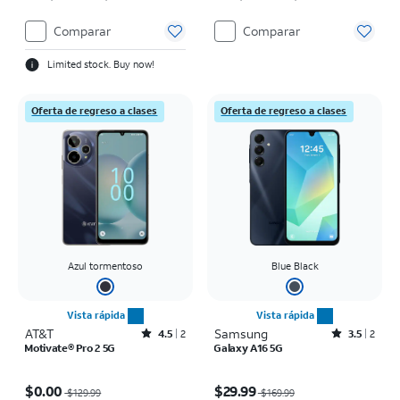
Comparar
Comparar
Limited stock. Buy now!
Oferta de regreso a clases
Oferta de regreso a clases
Azul tormentoso
Blue Black
Vista rápida
Vista rápida
AT&T
Rated4.5out of 5 stars with2reviews
Samsung
Rated3.5out of 5 stars with2reviews
4.5
2
3.5
2
Motivate® Pro 2 5G
Galaxy A16 5G
El precio era $129.99, now $0.00
El precio era $169.99, now $29.99
$0.00
$29.99
$129.99
$169.99