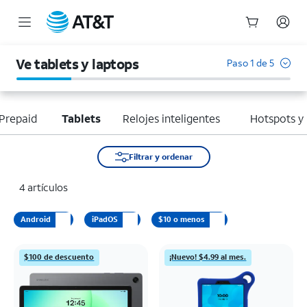
Inicio
del
Ve tablets y laptops
Paso 1 de 5
contenido
principal
Prepaid
Tablets
Relojes inteligentes
Hotspots y
Filtrar y ordenar
4 artículos
Android
iPadOS
$10 o menos
$100 de descuento
¡Nuevo! $4.99 al mes.