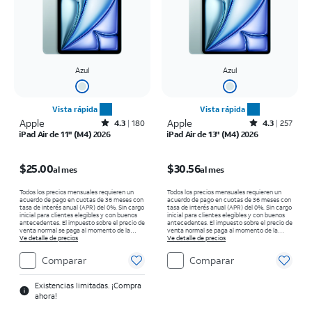
Azul
Azul
Vista rápida
Vista rápida
Apple
Rated4.3out of 5 stars with180reviews
Apple
Rated4.3out of 5 stars with257reviews
4.3
180
4.3
257
iPad Air de 11" (M4) 2026
iPad Air de 13" (M4) 2026
El precio es $25.00 per month
El precio es $30.56 per month
$25.00
$30.56
al mes
al mes
Todos los precios mensuales requieren un
Todos los precios mensuales requieren un
acuerdo de pago en cuotas de 36 meses con
acuerdo de pago en cuotas de 36 meses con
tasa de interés anual (APR) del 0%. Sin cargo
tasa de interés anual (APR) del 0%. Sin cargo
inicial para clientes elegibles y con buenos
inicial para clientes elegibles y con buenos
antecedentes. El impuesto sobre el precio de
antecedentes. El impuesto sobre el precio de
venta normal se paga al momento de la
venta normal se paga al momento de la
compra. Existen restricciones.
Ve detalle de precios
compra. Existen restricciones.
Ve detalle de precios
Comparar
Comparar
Existencias limitadas. ¡Compra
ahora!