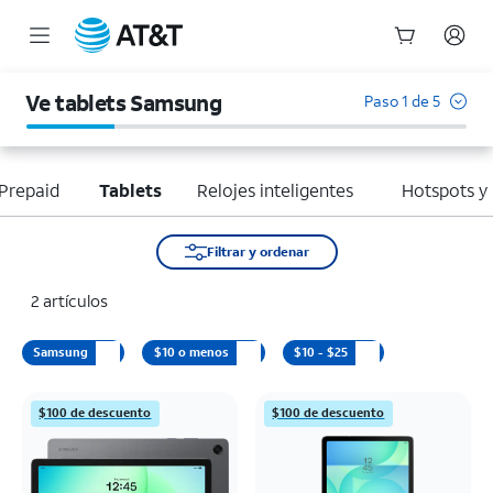
Inicio
del
Ve tablets Samsung
Paso 1 de 5
contenido
principal
Prepaid
Tablets
Relojes inteligentes
Hotspots y
Filtrar y ordenar
2 artículos
Samsung
$10 o menos
$10 - $25
$100 de descuento
$100 de descuento