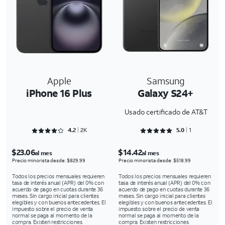
Apple
Samsung
iPhone 16 Plus
Galaxy S24+
Usado certificado de AT&T
Rated 4.2736 out of 5
Rated 5 out of 5
4.2
2K
5.0
1
$23.06
$14.42
al mes
al mes
Precio minorista desde: $829.99
Precio minorista desde: $518.99
Todos los precios mensuales requieren
Todos los precios mensuales requieren
tasa de interés anual (APR) del 0% con
tasa de interés anual (APR) del 0% con
acuerdo de pago en cuotas durante 36
acuerdo de pago en cuotas durante 36
meses. Sin cargo inicial para clientes
meses. Sin cargo inicial para clientes
elegibles y con buenos antecedentes. El
elegibles y con buenos antecedentes. El
impuesto sobre el precio de venta
impuesto sobre el precio de venta
normal se paga al momento de la
normal se paga al momento de la
compra. Existen restricciones.
compra. Existen restricciones.