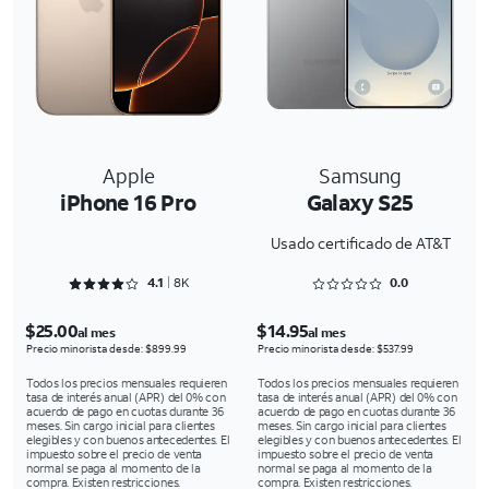
Apple
Samsung
iPhone 16 Pro
Galaxy S25
Usado certificado de AT&T
Rated 4.1616 out of 5
Rated 0 out of 5
4.1
8K
0.0
$25.00
$14.95
al mes
al mes
Precio minorista desde: $899.99
Precio minorista desde: $537.99
Todos los precios mensuales requieren
Todos los precios mensuales requieren
tasa de interés anual (APR) del 0% con
tasa de interés anual (APR) del 0% con
acuerdo de pago en cuotas durante 36
acuerdo de pago en cuotas durante 36
meses. Sin cargo inicial para clientes
meses. Sin cargo inicial para clientes
elegibles y con buenos antecedentes. El
elegibles y con buenos antecedentes. El
impuesto sobre el precio de venta
impuesto sobre el precio de venta
normal se paga al momento de la
normal se paga al momento de la
compra. Existen restricciones.
compra. Existen restricciones.