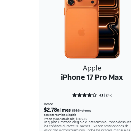
Apple
iPhone 17 Pro Max
Rated 4.1353 out of 5
4.1
24K
Desde
$2.78
al mes
$33.34al mes
con intercambio elegible
Precio minorista desde: $1199.99
Req. plan ilimitado elegible e intercambio. Precio despué
los créditos durante 36 meses. Existen restricciones de
velocidad y otros términos. Todos los precios mensuales