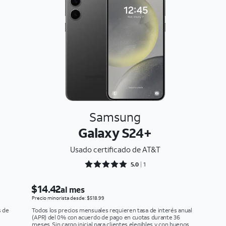
Samsung
Galaxy S24+
Usado certificado de AT&T
Rated 5 out of 5
5.0
1
$14.42
al mes
Precio minorista desde: $518.99
s de
Todos los precios mensuales requieren tasa de interés anual
(APR) del 0% con acuerdo de pago en cuotas durante 36
meses. Sin cargo inicial para clientes elegibles y con buenos