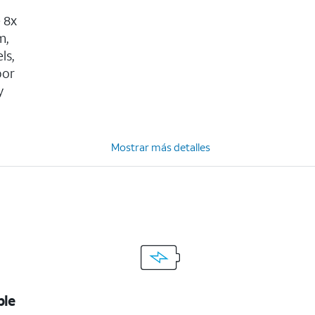
 8x
m,
ls,
por
y
Mostrar más detalles
ble