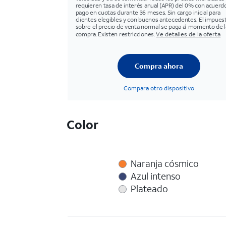
requieren tasa de interés anual (APR) del 0% con acuerd
pago en cuotas durante 36 meses. Sin cargo inicial para
clientes elegibles y con buenos antecedentes. El impues
sobre el precio de venta normal se paga al momento de l
compra. Existen restricciones.
Ve detalles de la oferta
Compra ahora
Compara otro dispositivo
Color
Naranja cósmico
Azul intenso
Plateado