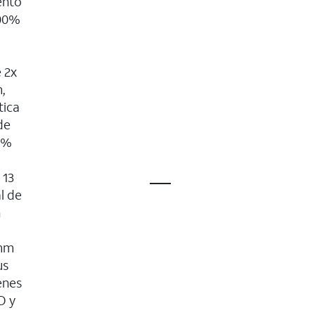
ento
100%
 2x
,
tica
de
0%
 13
l de
n
 mm
us
enes
D y