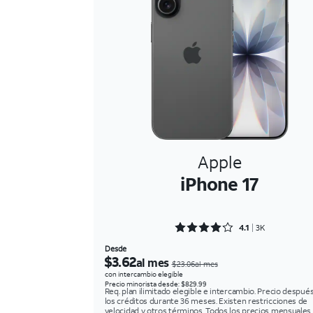
Apple
iPhone 17
Rated 4.1088 out of 5
4.1
3K
Desde
$3.62
al mes
$23.06al mes
con intercambio elegible
Precio minorista desde: $829.99
Req. plan ilimitado elegible e intercambio. Precio despué
los créditos durante 36 meses. Existen restricciones de
velocidad y otros términos. Todos los precios mensuales