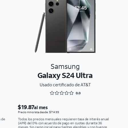
Samsung
Galaxy S24 Ultra
Usado certificado de AT&T
Rated 0 out of 5
0.0
$19.87
al mes
Precio minorista desde: $714.99
s de
Todos los precios mensuales requieren tasa de interés anual
(APR) del 0% con acuerdo de pago en cuotas durante 36
meses. Sin cargo inicial para clientes elegibles y con buenos