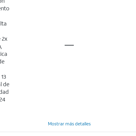
ón
ento
lta
 2x
,
ica
de
 13
l de
idad
(24
Mostrar más detalles