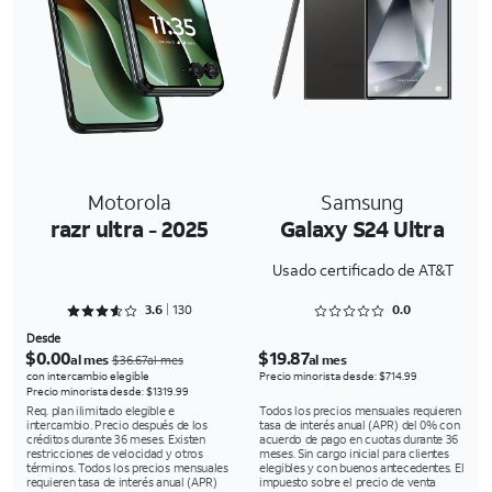
Motorola
Samsung
razr ultra - 2025
Galaxy S24 Ultra
Usado certificado de AT&T
Rated 3.6769 out of 5
Rated 0 out of 5
3.6
130
0.0
Desde
$0.00
$19.87
al mes
al mes
$36.67al mes
con intercambio elegible
Precio minorista desde: $714.99
Precio minorista desde: $1319.99
Req. plan ilimitado elegible e
Todos los precios mensuales requieren
intercambio. Precio después de los
tasa de interés anual (APR) del 0% con
créditos durante 36 meses. Existen
acuerdo de pago en cuotas durante 36
restricciones de velocidad y otros
meses. Sin cargo inicial para clientes
términos. Todos los precios mensuales
elegibles y con buenos antecedentes. El
requieren tasa de interés anual (APR)
impuesto sobre el precio de venta