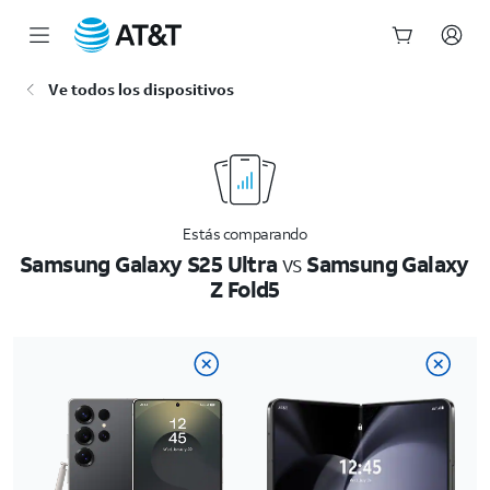
Inicio
Ve todos los dispositivos
del
contenido
principal
Estás comparando
Samsung Galaxy S25 Ultra
vs
Samsung Galaxy
Z Fold5