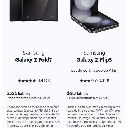
Samsung
Samsung
Galaxy Z Fold7
Galaxy Z Flip5
Usado certificado de AT&T
Rated 4.6569 out of 5
Rated 2.6 out of 5
4.6
9K
2.6
5
$55.56
$9.34
al mes
al mes
Precio minorista desde: $1999.99
Precio minorista desde: $335.99
Todos los precios mensuales requieren
Todos los precios mensuales requieren
tasa de interés anual (APR) del 0% con
tasa de interés anual (APR) del 0% con
acuerdo de pago en cuotas durante 36
acuerdo de pago en cuotas durante 36
meses. Sin cargo inicial para clientes
meses. Sin cargo inicial para clientes
elegibles y con buenos antecedentes. El
elegibles y con buenos antecedentes. El
impuesto sobre el precio de venta
impuesto sobre el precio de venta