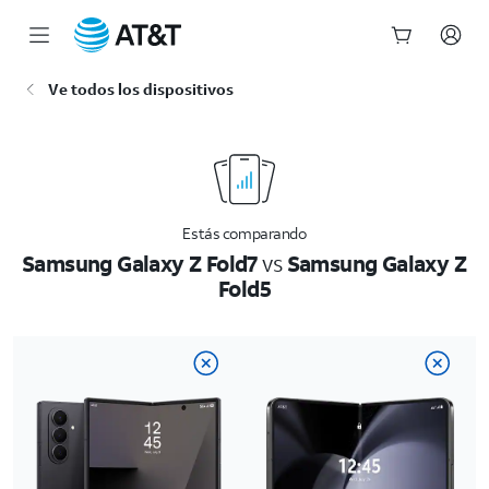
Inicio
Ve todos los dispositivos
del
contenido
principal
Estás comparando
Samsung Galaxy Z Fold7
vs
Samsung Galaxy Z
Fold5