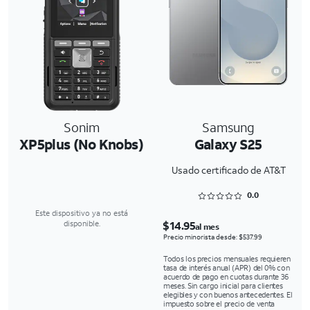
Sonim
Samsung
XP5plus (No Knobs)
Galaxy S25
Usado certificado de AT&T
Rated 0 out of 5
0.0
Este dispositivo ya no está
$14.95
disponible.
al mes
Precio minorista desde: $537.99
Todos los precios mensuales requieren
tasa de interés anual (APR) del 0% con
acuerdo de pago en cuotas durante 36
meses. Sin cargo inicial para clientes
elegibles y con buenos antecedentes. El
impuesto sobre el precio de venta