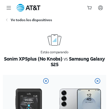
Inicio
Ve todos los dispositivos
del
contenido
principal
Estás comparando
Sonim XP5plus (No Knobs)
vs
Samsung Galaxy
S25