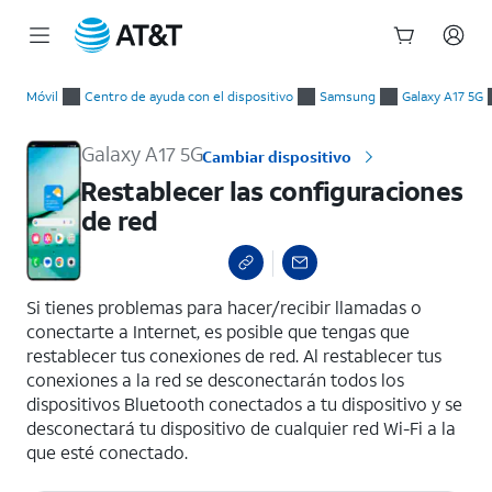
Inicio
Restablecer las configuraciones de red
del
Móvil
Centro de ayuda con el dispositivo
Samsung
Galaxy A17 5G
contenido
principal
Galaxy A17 5G
Cambiar dispositivo
Restablecer las configuraciones
de red
select a page range
Si tienes problemas para hacer/recibir llamadas o
conectarte a Internet, es posible que tengas que
restablecer tus conexiones de red. Al restablecer tus
conexiones a la red se desconectarán todos los
dispositivos Bluetooth conectados a tu dispositivo y se
desconectará tu dispositivo de cualquier red Wi-Fi a la
que esté conectado.