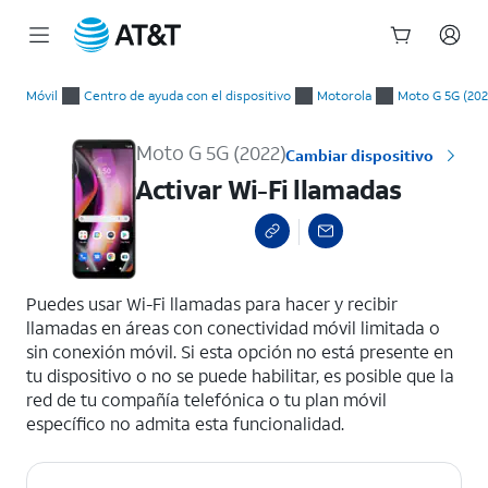
Inicio
Activar Wi-Fi llamadas
del
Móvil
Centro de ayuda con el dispositivo
Motorola
Moto G 5G (202
contenido
principal
Moto G 5G (2022)
Cambiar dispositivo
Activar Wi-Fi llamadas
select a page range
Puedes usar Wi-Fi llamadas para hacer y recibir
llamadas en áreas con conectividad móvil limitada o
sin conexión móvil. Si esta opción no está presente en
tu dispositivo o no se puede habilitar, es posible que la
red de tu compañía telefónica o tu plan móvil
específico no admita esta funcionalidad.