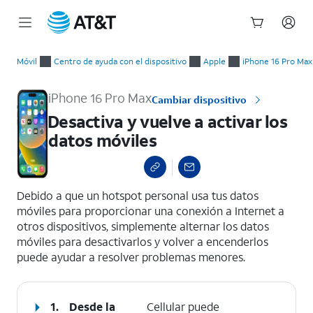
Inicio
Desactiva y vuelve a activar los datos móviles
del
Móvil
Centro de ayuda con el dispositivo
Apple
iPhone 16 Pro Max
contenido
principal
iPhone 16 Pro Max
Cambiar dispositivo
Desactiva y vuelve a activar los
datos móviles
select a page range
Debido a que un hotspot personal usa tus datos
móviles para proporcionar una conexión a Internet a
otros dispositivos, simplemente alternar los datos
móviles para desactivarlos y volver a encenderlos
puede ayudar a resolver problemas menores.
1.
Desde la
Cellular puede