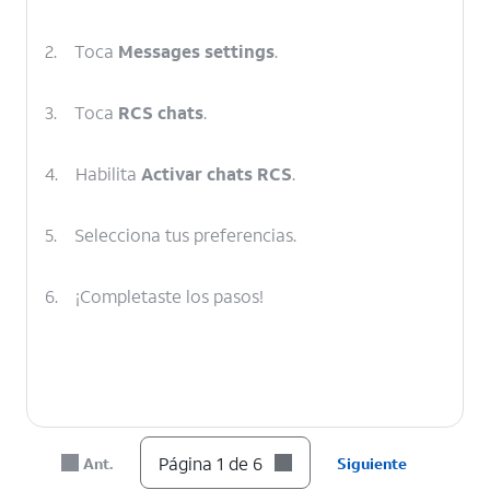
2.
Toca
Messages settings
.
3.
Toca
RCS chats
.
4.
Habilita
Activar chats RCS
.
5.
Selecciona tus preferencias.
6.
¡Completaste los pasos!
Página 1 de 6
Ant.
Siguiente