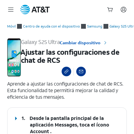
Inicio
Ajustar las configuraciones de chat de RCS
del
Móvil
Centro de ayuda con el dispositivo
Samsung
Galaxy S25 Ultr
contenido
principal
Galaxy S25 Ultra
Cambiar dispositivo
Ajustar las configuraciones de
chat de RCS
select a page range
Aprende a ajustar las configuraciones de chat de RCS.
Esta funcionalidad te permitirá mejorar la calidad y
eficiencia de tus mensajes.
1.
Desde la pantalla principal de la
aplicación Messages, toca el ícono
Account
.