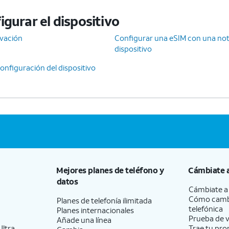
gurar el dispositivo
ivación
Configurar una eSIM con una noti
dispositivo
onfiguración del dispositivo
Mejores planes de teléfono y
Cámbiate 
datos
Cámbiate 
Cómo camb
Planes de telefonía ilimitada
telefónica
Planes internacionales
Prueba de v
Añade una línea
ltra
Trae tu pro