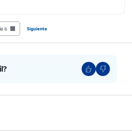
de 6
Siguiente
l?