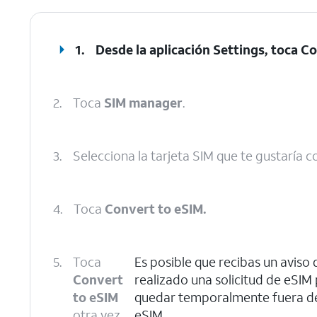
1.
Desde la aplicación Settings, toca
Co
2.
Toca
SIM manager
.
3.
Selecciona la tarjeta SIM que te gustaría co
4.
Toca
Convert to eSIM.
5.
Toca
Es posible que recibas un aviso
Convert
realizado una solicitud de eSIM
to eSIM
quedar temporalmente fuera de s
otra vez.
eSIM.