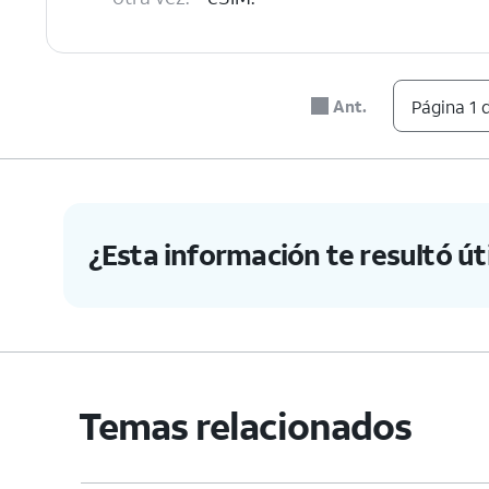
6.
¡Completaste los pasos!
Ant.
Página 1 
¿Esta información te resultó úti
Temas relacionados