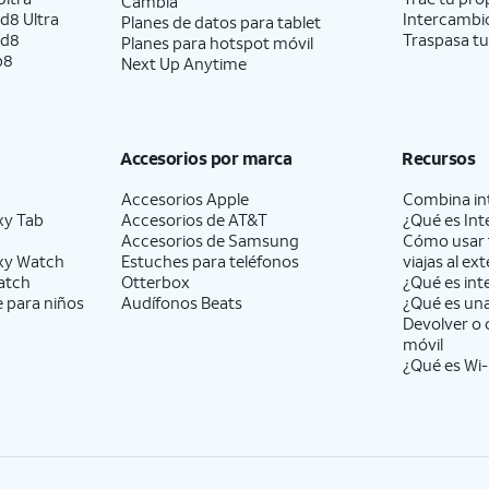
Cambia
d8 Ultra
Intercambio
Planes de datos para tablet
ld8
Traspasa tu
Planes para hotspot móvil
p8
Next Up Anytime
Accesorios por marca
Recursos
Accesorios Apple
Combina int
xy Tab
Accesorios de
AT&T
¿Qué es Int
Accesorios de Samsung
Cómo usar 
xy Watch
Estuches para teléfonos
viajas al ext
atch
Otterbox
¿Qué es int
e para niños
Audífonos Beats
¿Qué es un
Devolver o 
móvil
¿Qué es Wi-