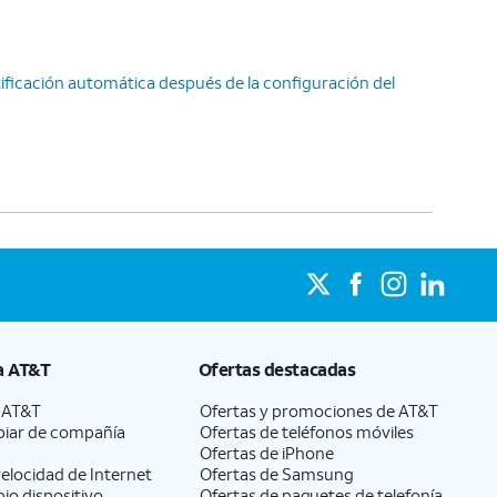
ficación automática después de la configuración del
a
AT&T
Ofertas destacadas
a
AT&T
Ofertas y promociones de
AT&T
iar de compañía
Ofertas de teléfonos móviles
Ofertas de
iPhone
elocidad de Internet
Ofertas de Samsung
pio dispositivo
Ofertas de paquetes de telefonía