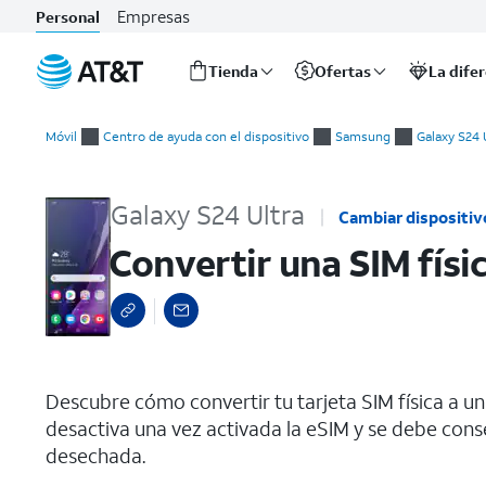
Empresas
Personal
Tienda
Ofertas
La dife
Inicio
Convertir una SIM física a una eSIM en el mismo dispositivo
del
Móvil
Centro de ayuda con el dispositivo
Samsung
Galaxy S24 
contenido
principal
Galaxy S24 Ultra
Cambiar dispositiv
Convertir una SIM físi
select a page range
Descubre cómo convertir tu tarjeta SIM física a un
desactiva una vez activada la eSIM y se debe cons
desechada.