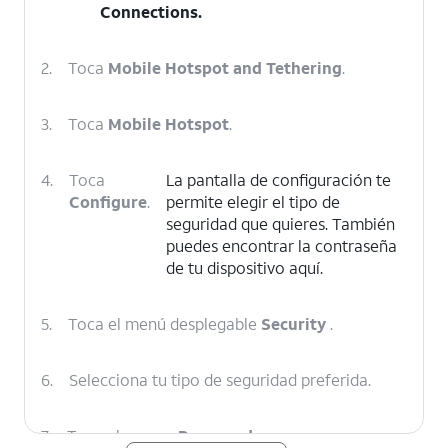
Connections
.
2.
Toca
Mobile Hotspot and Tethering
.
3.
Toca
Mobile Hotspot
.
4.
Toca
La pantalla de configuración te
Configure
.
permite elegir el tipo de
seguridad que quieres. También
puedes encontrar la contraseña
de tu dispositivo aquí.
5.
Toca el menú desplegable
Security
.
6.
Selecciona tu tipo de seguridad preferida.
7.
Toca el campo
Password
.