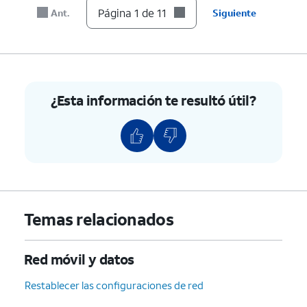
Página 1 de 11
Ant.
Siguiente
8.
Ingresa tu contraseña nueva.
9.
Toca
Save
.
¿Esta información te resultó útil?
10.
Toca o desliza el
Si es necesario, toca
botón
Mobile
OK
para desactivar
Hotspot
a ON.
Wi-Fi.
11.
¡Completaste los pasos!
Temas relacionados
Red móvil y datos
Restablecer las configuraciones de red