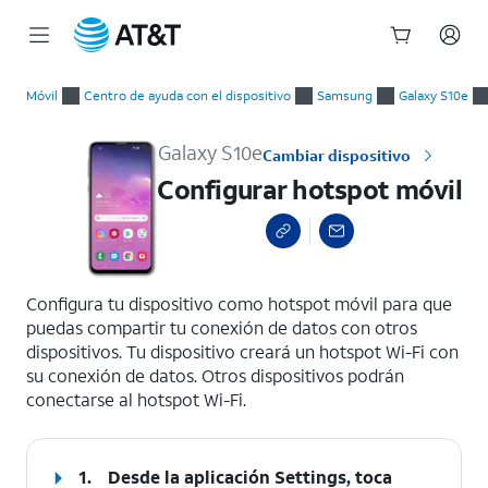
Inicio
Configurar hotspot móvil
del
Móvil
Centro de ayuda con el dispositivo
Samsung
Galaxy S10e
contenido
principal
Galaxy S10e
Cambiar dispositivo
Configurar hotspot móvil
select a page range
Configura tu dispositivo como hotspot móvil para que
puedas compartir tu conexión de datos con otros
dispositivos. Tu dispositivo creará un hotspot Wi-Fi con
su conexión de datos. Otros dispositivos podrán
conectarse al hotspot Wi-Fi.
1.
Desde la aplicación Settings, toca