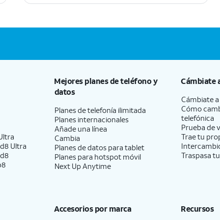
Mejores planes de teléfono y
Cámbiate 
datos
Cámbiate 
Cómo camb
Planes de telefonía ilimitada
telefónica
Planes internacionales
Prueba de v
Añade una línea
ltra
Trae tu pro
Cambia
d8 Ultra
Intercambio
Planes de datos para tablet
ld8
Traspasa tu
Planes para hotspot móvil
p8
Next Up Anytime
Accesorios por marca
Recursos