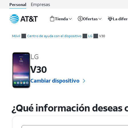
Empresas
Personal
Tienda
Ofertas
La dife
Inicio
del
Móvil
Centro de ayuda con el dispositivo
LG
V30
contenido
LG V30 Guías prácticas y ayuda con el dispositivo
principal
LG
V30
Cambiar dispositivo
¿Qué información deseas o