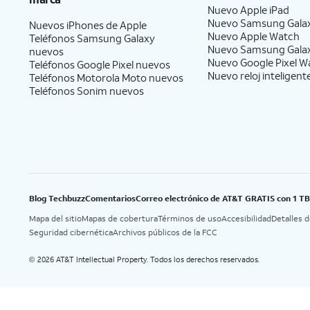
Nuevo Apple iPad
Nuevo Samsung Gala
Nuevos iPhones de Apple
Nuevo Apple Watch
Teléfonos Samsung Galaxy
Nuevo Samsung Gala
nuevos
Nuevo Google Pixel W
Teléfonos Google Pixel nuevos
Nuevo reloj inteligent
Teléfonos Motorola Moto nuevos
Teléfonos Sonim nuevos
Blog Techbuzz
Comentarios
Correo electrónico de AT&T GRATIS con 1 T
Mapa del sitio
Mapas de cobertura
Términos de uso
Accesibilidad
Detalles 
Seguridad cibernética
Archivos públicos de la FCC
2026 AT&T Intellectual Property. Todos los derechos reservados.
©