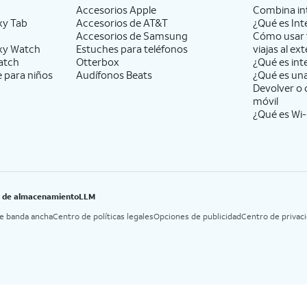
Accesorios Apple
Combina int
xy Tab
Accesorios de
AT&T
¿Qué es Int
Accesorios de Samsung
Cómo usar 
xy Watch
Estuches para teléfonos
viajas al ext
atch
Otterbox
¿Qué es int
e para niños
Audífonos Beats
¿Qué es un
Devolver o 
móvil
¿Qué es Wi-
B de almacenamiento
LLM
de banda ancha
Centro de políticas legales
Opciones de publicidad
Centro de privac