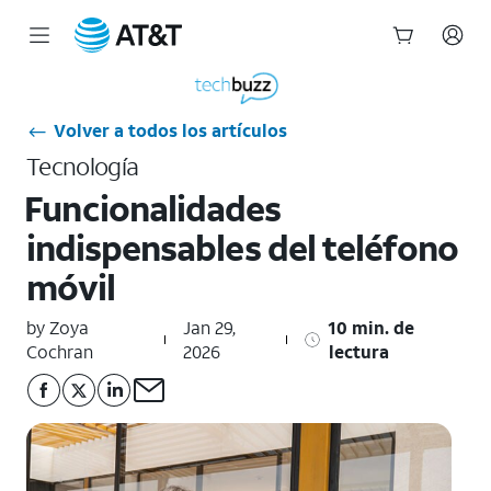
Inicio
del
contenido
Volver a todos los artículos
principal
Tecnología
Funcionalidades
indispensables del teléfono
móvil
by Zoya
Jan 29,
10 min. de
Cochran
2026
lectura