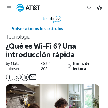
Inicio
del
contenido
Volver a todos los artículos
principal
Tecnología
¿Qué es Wi-Fi 6? Una
introducción rápida
by Matt
Oct 4,
6 min. de
Johnsen
2021
lectura