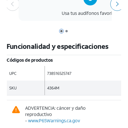
Usa tus audífonos favoritos
Página 1 de 2
Página 2 de 2
Funcionalidad y especificaciones
Códigos de productos
UPC
738516525747
SKU
4364M
ADVERTENCIA: cáncer y daño
reproductivo
-
www.P65Warnings.ca.gov