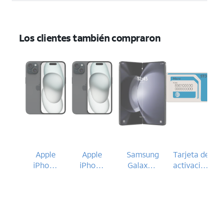
Los clientes también compraron
Apple
Apple
Samsung
Tarjeta de
iPhone
iPhone
Galaxy Z
activación
15
15
Fold5
eSIM de
AT&T