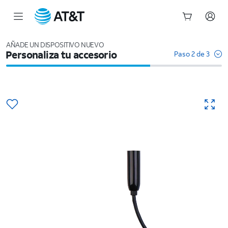
Inicio
del
AÑADE UN DISPOSITIVO NUEVO
Personaliza tu accesorio
contenido
Paso 2 de 3
principal