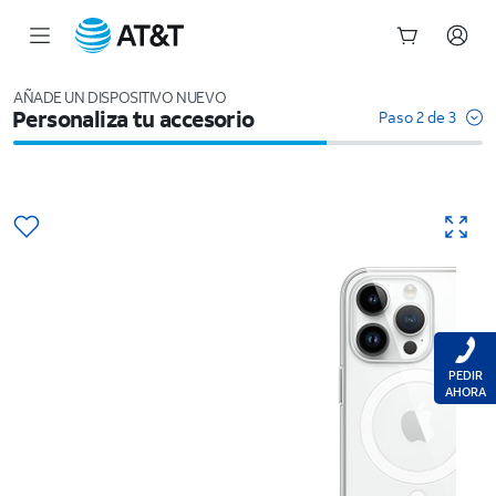
Inicio
del
AÑADE UN DISPOSITIVO NUEVO
Personaliza tu accesorio
contenido
Paso 2 de 3
principal
PEDIR
AHORA