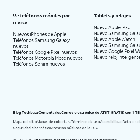
Ve teléfonos móviles por
Tablets y relojes
marca
Nuevo Apple iPad
Nuevo Samsung Gala
Nuevos iPhones de Apple
Nuevo Apple Watch
Teléfonos Samsung Galaxy
Nuevo Samsung Gala
nuevos
Nuevo Google Pixel W
Teléfonos Google Pixel nuevos
Nuevo reloj inteligent
Teléfonos Motorola Moto nuevos
Teléfonos Sonim nuevos
Blog Techbuzz
Comentarios
Correo electrónico de AT&T GRATIS con 1 T
Mapa del sitio
Mapas de cobertura
Términos de uso
Accesibilidad
Detalles 
Seguridad cibernética
Archivos públicos de la FCC