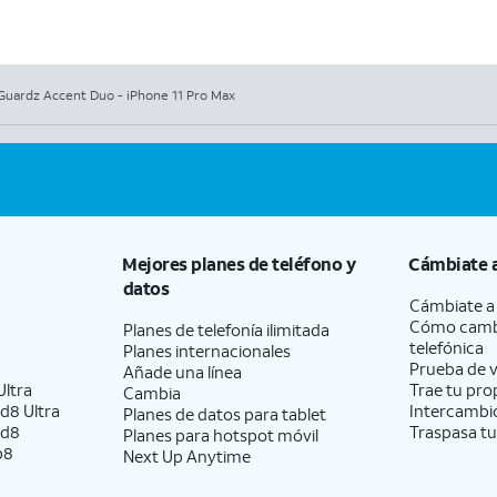
uardz Accent Duo - iPhone 11 Pro Max
Mejores planes de teléfono y
Cámbiate 
datos
Cámbiate 
Cómo camb
Planes de telefonía ilimitada
telefónica
Planes internacionales
Prueba de v
Añade una línea
ltra
Trae tu pro
Cambia
d8 Ultra
Intercambio
Planes de datos para tablet
ld8
Traspasa tu
Planes para hotspot móvil
p8
Next Up Anytime