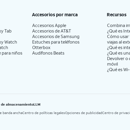
Accesorios por marca
Recursos
Accesorios Apple
Combina int
xy Tab
Accesorios de
AT&T
¿Qué es Int
Accesorios de Samsung
Cómo usar 
xy Watch
Estuches para teléfonos
viajas al ext
atch
Otterbox
¿Qué es int
e para niños
Audífonos Beats
¿Qué es un
Devolver o 
móvil
¿Qué es Wi-
B de almacenamiento
LLM
de banda ancha
Centro de políticas legales
Opciones de publicidad
Centro de privac