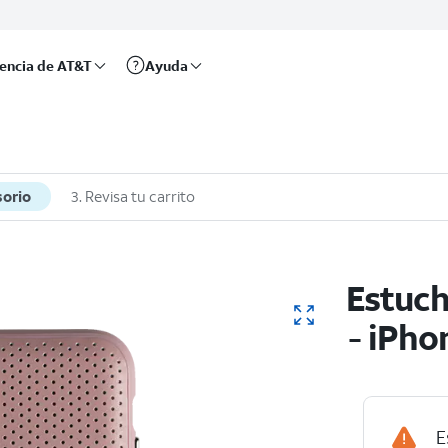
rencia de AT&T
Ayuda
sorio
3. Revisa tu carrito
Estuc
- iPho
E