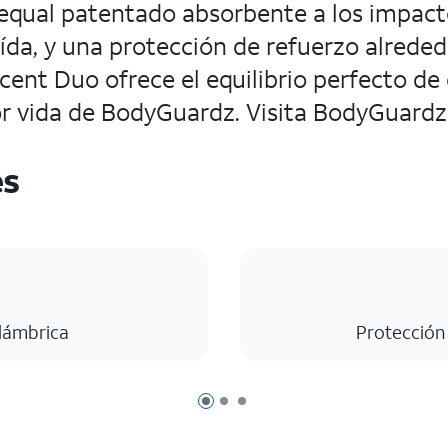
equal patentado absorbente a los impactos
aída, y una protección de refuerzo alreded
cent Duo ofrece el equilibrio perfecto de 
por vida de BodyGuardz. Visita BodyGuard
es
alámbrica
Protección
Página 1 de 3
Página 2 de 3
Página 3 de 3