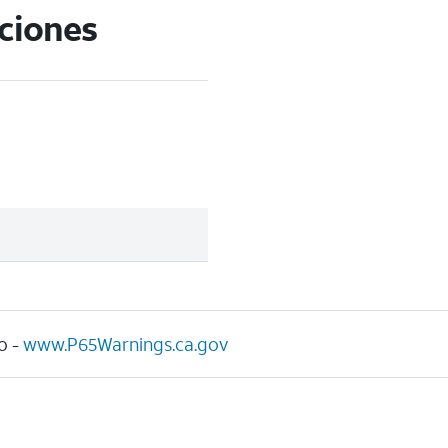
aciones
o -
www.P65Warnings.ca.gov