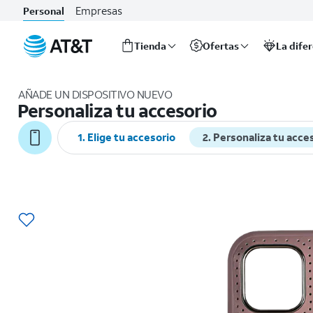
Empresas
Personal
Tienda
Ofertas
La dife
Inicio
del
AÑADE UN DISPOSITIVO NUEVO
contenido
Personaliza tu accesorio
principal
1. Elige tu accesorio
2. Personaliza tu acce