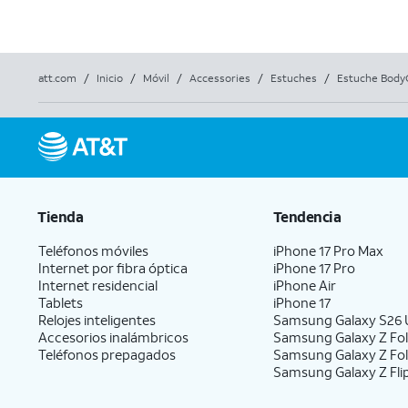
att.com
/
Inicio
/
Móvil
/
Accessories
/
Estuches
/
Estuche BodyG
Tienda
Tendencia
Teléfonos móviles
iPhone 17 Pro Max
Internet por fibra óptica
iPhone 17 Pro
Internet residencial
iPhone Air
Tablets
iPhone 17
Relojes inteligentes
Samsung Galaxy S26 U
Accesorios inalámbricos
Samsung Galaxy Z Fol
Teléfonos prepagados
Samsung Galaxy Z Fo
Samsung Galaxy Z Fli