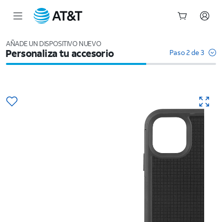
Inicio
del
AÑADE UN DISPOSITIVO NUEVO
Personaliza tu accesorio
contenido
Paso 2 de 3
principal