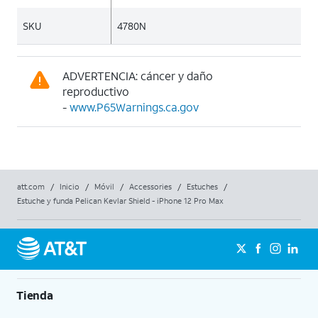
SKU
4780N
ADVERTENCIA: cáncer y daño
reproductivo
-
www.P65Warnings.ca.gov
att.com
/
Inicio
/
Móvil
/
Accessories
/
Estuches
/
Estuche y funda Pelican Kevlar Shield - iPhone 12 Pro Max
Tienda