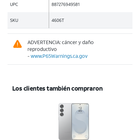
UPC
887276949581
SKU
4606T
ADVERTENCIA: cáncer y daño
reproductivo
-
www.P65Warnings.ca.gov
Los clientes también compraron