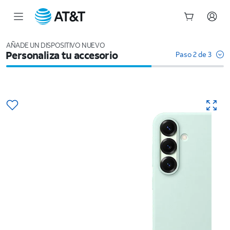
Inicio
del
AÑADE UN DISPOSITIVO NUEVO
Personaliza tu accesorio
contenido
Paso 2 de 3
principal