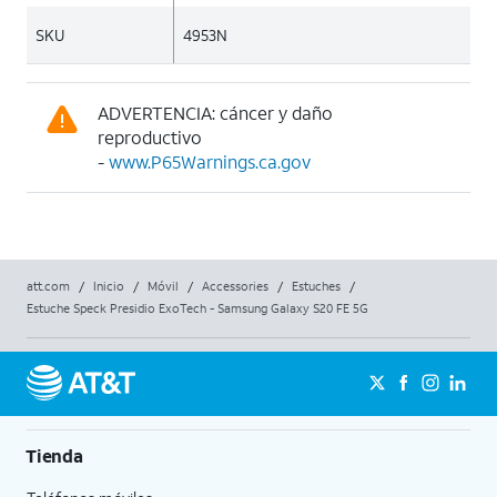
SKU
4953N
ADVERTENCIA: cáncer y daño
reproductivo
-
www.P65Warnings.ca.gov
att.com
/
Inicio
/
Móvil
/
Accessories
/
Estuches
/
Estuche Speck Presidio ExoTech - Samsung Galaxy S20 FE 5G
Tienda