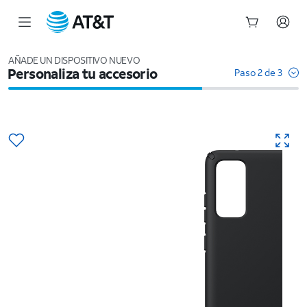
Inicio
del
AÑADE UN DISPOSITIVO NUEVO
Personaliza tu accesorio
contenido
Paso 2 de 3
principal