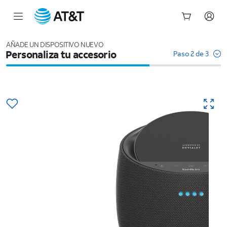
Inicio
del
AÑADE UN DISPOSITIVO NUEVO
Personaliza tu accesorio
contenido
Paso 2 de 3
principal