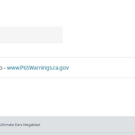
o -
www.P65Warnings.ca.gov
 Ultimate Ears Megablast