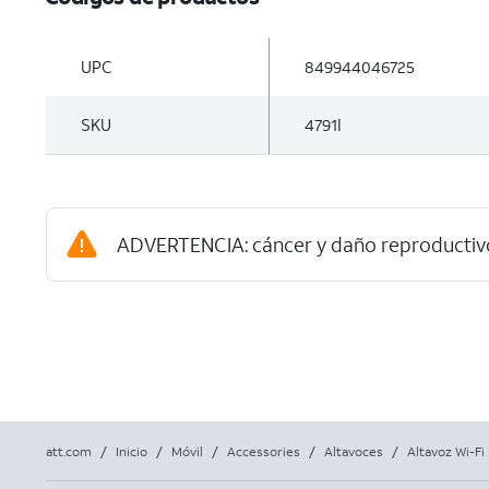
UPC
849944046725
SKU
4791I
ADVERTENCIA: cáncer y daño reproductiv
att.com
/
Inicio
/
Móvil
/
Accessories
/
Altavoces
/
Altavoz Wi-Fi