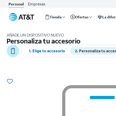
Empresas
Personal
Tienda
Ofertas
La dife
Inicio
del
AÑADE UN DISPOSITIVO NUEVO
contenido
Personaliza tu accesorio
principal
1. Elige tu accesorio
2. Personaliza tu acce