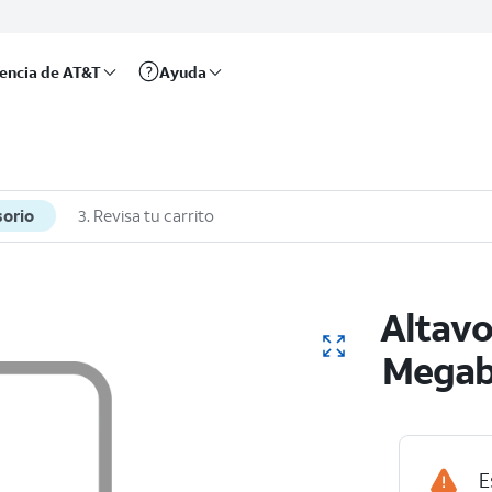
rencia de AT&T
Ayuda
sorio
3. Revisa tu carrito
Altavo
Megab
E