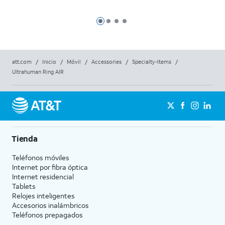
Max
Diapositiva 1
Diapositiva 2
Diapositiva 3
Diapositiva 4
att.com
/
Inicio
/
Móvil
/
Accessories
/
Specialty-Items
/
Ultrahuman Ring AIR
Tienda
Teléfonos móviles
Internet por fibra óptica
Internet residencial
Tablets
Relojes inteligentes
Accesorios inalámbricos
Teléfonos prepagados