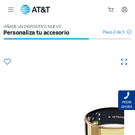
Inicio
del
AÑADE UN DISPOSITIVO NUEVO
Personaliza tu accesorio
contenido
Paso 2 de 3
principal
PEDIR
AHORA