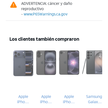
ADVERTENCIA: cáncer y daño
reproductivo
-
www.P65Warnings.ca.gov
Los clientes también compraron
Apple
Apple
Apple
Samsung
iPhone
iPhone
iPhone
Galaxy
17 Pro
16
17e
S26 Ultra