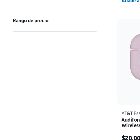
Añade al
Rango de precio
AT&T Ess
Audífon
Wireless
El prec
$20.0