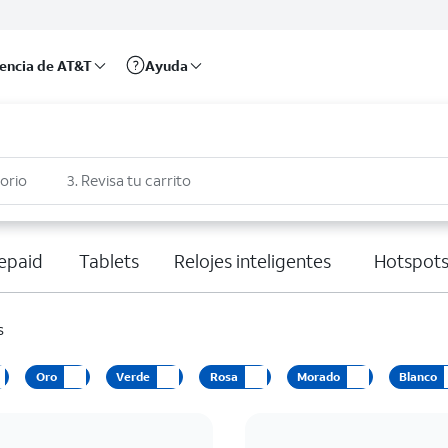
rencia de AT&T
Ayuda
sorio
3. Revisa tu carrito
epaid
Tablets
Relojes inteligentes
Hotspots
s
Oro
Verde
Rosa
Morado
Blanco