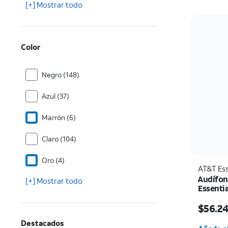
[+] Mostrar todo
Color
Negro (148)
Azul (37)
Marrón (6)
Claro (104)
Oro (4)
AT&T Ess
Audífon
[+] Mostrar todo
Essentia
orejas
El prec
$56.2
Cantida
Destacados