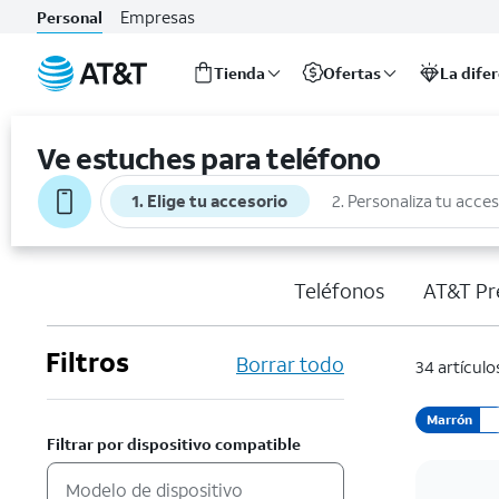
Empresas
Personal
Tienda
Ofertas
La dife
Inicio
del
Ve estuches para teléfono
contenido
principal
1. Elige tu accesorio
2. Personaliza tu acce
Teléfonos
AT&T Pr
Filtros
Borrar todo
34 artículo
Marrón
Filtrar por dispositivo compatible