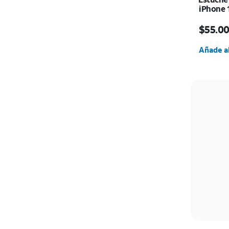
iPhone 
El prec
$55.0
Cantida
Añade al