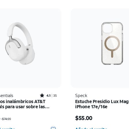
Rated4.1out of 5 stars with35reviews
entials
Speck
4.1
35
os inalámbricos AT&T
Estuche Presidio Lux Mag
ls para usar sobre las
iPhone 17e/16e
io era $74.99, now $56.24
El precio es $55.00
4
$55.00
$74.99
d seleccionada: 0
Cantidad seleccionada: