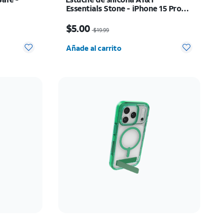
Essentials Stone - iPhone 15 Pro
Max
ow $27.50
El precio era $19.99, now $5.00
$5.00
$19.99
 0
Cantidad seleccionada: 0
Añade al carrito