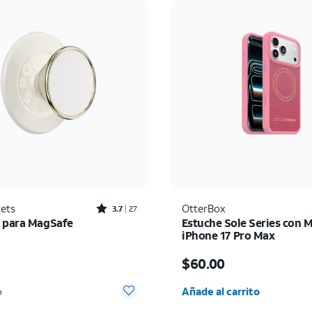
Rated3.7out of 5 stars with27reviews
ets
OtterBox
3.7
27
 para MagSafe
Estuche Sole Series con 
iPhone 17 Pro Max
io es $34.99
El precio es $60.00
9
$60.00
Cantidad seleccionada:
o
Añade al carrito