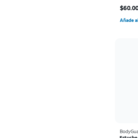
El prec
$60.0
Cantida
Añade al
BodyGua
Estuche