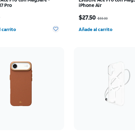
17 Pro
iPhone Air
io es $55.00
El precio era $55.00, n
0
$27.50
$55.00
d seleccionada: 0
Cantidad seleccionada:
 carrito
Añade al carrito