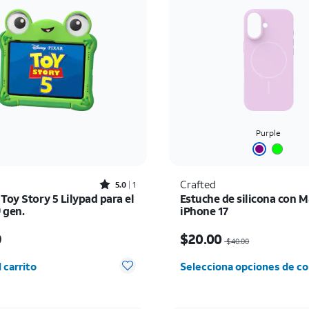
Purple
Rated5out of 5 stars with1reviews
Crafted
5.0
1
Toy Story 5 Lilypad para el
Estuche de silicona con M
ª gen.
iPhone 17
io es $49.99
El precio era $40.00, n
9
$20.00
$40.00
d seleccionada: 0
 carrito
Selecciona opciones de co