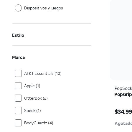
Dispositivos y juegos
Estilo
Marca
AT&T Essentials (10)
Apple (1)
PopSock
PopGrip
OtterBox (2)
El prec
$34.9
Speck (1)
BodyGuardz (4)
Agotad