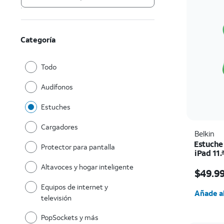
Categoría
Todo
Audífonos
Estuches
Cargadores
Belkin
Estuche 
Protector para pantalla
iPad 11.
El prec
Altavoces y hogar inteligente
$49.9
Cantida
Equipos de internet y
Añade al
televisión
PopSockets y más