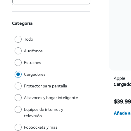
Categoría
Todo
Audífonos
Estuches
Cargadores
Apple
Cargado
Protector para pantalla
El prec
Altavoces y hogar inteligente
$39.9
Cantida
Equipos de internet y
Añade al
televisión
PopSockets y más