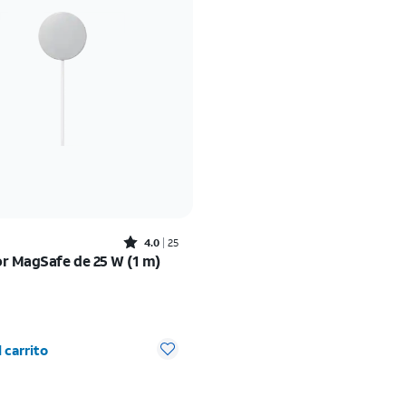
Rated4out of 5 stars with25reviews
4.0
25
r MagSafe de 25 W (1 m)
io es $39.99
9
d seleccionada: 0
 carrito