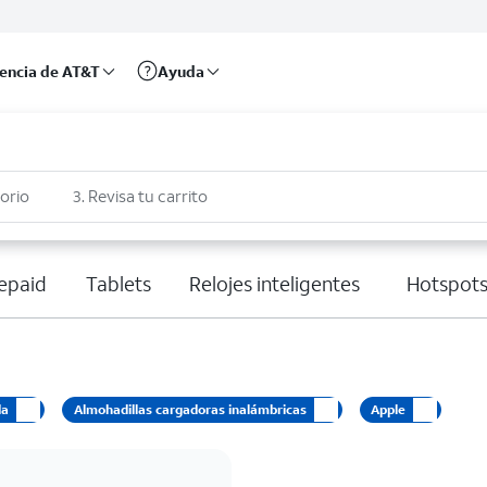
rencia de AT&T
Ayuda
sorio
3. Revisa tu carrito
epaid
Tablets
Relojes inteligentes
Hotspots
da
Almohadillas cargadoras inalámbricas
Apple