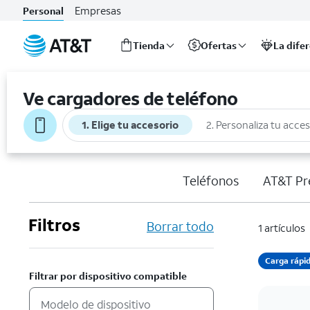
Empresas
Personal
Tienda
Ofertas
La dife
Inicio
del
Ve cargadores de teléfono
contenido
principal
1. Elige tu accesorio
2. Personaliza tu acce
Teléfonos
AT&T Pr
Filtros
Borrar todo
1 artículos
Carga rápi
Filtrar por dispositivo compatible