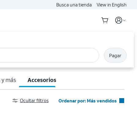
Busca una tienda
View in English
Pagar
 y más
Accesorios
Ocultar filtros
Ordenar por: Más vendidos
Más vendidos
Destacados
Precio: menor a mayor