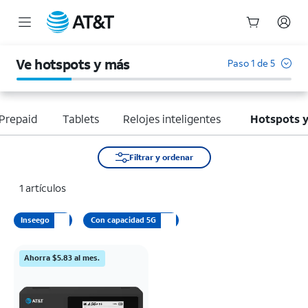
Inicio
del
Ve hotspots y más
Paso 1 de 5
contenido
principal
Prepaid
Tablets
Relojes inteligentes
Hotspots 
Filtrar y ordenar
1 artículos
Inseego
Con capacidad 5G
Ahorra $5.83 al mes.