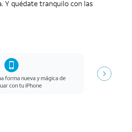
 Y quédate tranquilo con las
na forma nueva y mágica de
Cámara gra
tuar con tu iPhone