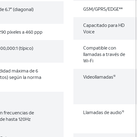
GSM/GPRS/EDGE**
e 6.7" (diagonal)
Capacitado para HD
Voice
290 píxeles a 460 ppp
Compatible con
00,000:1 (típico)
llamadas a través de
Wi-Fi
ndidad máxima de 6
Videollamadas
tos) según la norma
10
Llamadas de audio
n frecuencias de
10
 de hasta 120Hz