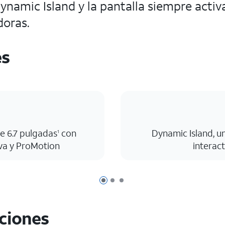
mic Island y la pantalla siempre activa.
doras.
es
e 6.7 pulgadas
con
Dynamic Island, u
1
va y ProMotion
interac
Página 1 de 3
Página 2 de 3
Página 3 de 3
aciones