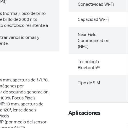
(P3)
Conectividad Wi-Fi
 (normal); pico de brillo
e brillo de 2000 nits
Capacidad Wi-Fi
to oleofóbico resistente a
Near Field
rar varios idiomas y
Communication
ente.
(NFC)
Tecnología
Bluetooth®
4 mm, apertura de ƒ/1.78,
Tipo de SIM
 imágenes por
r de segunda generación,
, 100% Focus Pixels
 MP: 13 mm, apertura de
e 120°, lente de seis
Aplicaciones
ixels
 MP (por medio del sensor
ura de ƒ/1.78,