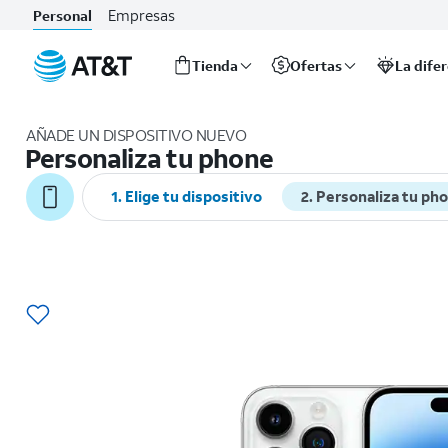
Empresas
Personal
Tienda
Ofertas
La dife
Inicio
del
AÑADE UN DISPOSITIVO NUEVO
contenido
Personaliza tu phone
principal
1. Elige tu dispositivo
2. Personaliza tu ph