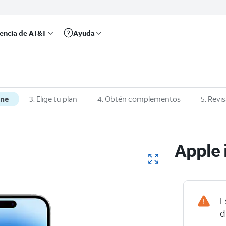
rencia de AT&T
Ayuda
one
3. Elige tu plan
4. Obtén complementos
5. Revis
Apple 
E
d