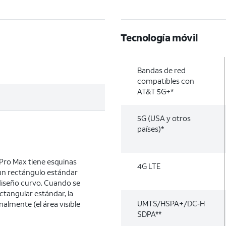
Tecnología móvil
Bandas de red
compatibles con
AT&T 5G+*
5G (USA y otros
países)*
 Pro Max tiene esquinas
4G LTE
n rectángulo estándar
iseño curvo. Cuando se
tangular estándar, la
UMTS/HSPA+/DC‑H
nalmente (el área visible
SDPA**