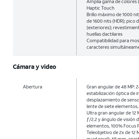
Amplia gama de colores 
Haptic Touch
Brillo máximo de 1000 nits
de 1600 nits (HDR); pico d
(exteriores); revestimien
huellas dactilares
Compatibilidad para most
caracteres simultáneam
Cámara y video
Abertura
Gran angular de 48 MP: 2
estabilización óptica de
desplazamiento de senso
lente de siete elementos
Ultra gran angular de 12
ƒ/2.2 y ángulo de visión d
elementos, 100% Focus P
Teleobjetivo de 2x de 12
quad pixel): 48 mm, apert