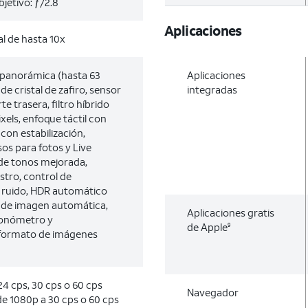
bjetivo: ƒ/2.8
Aplicaciones
l de hasta 10x
 panorámica (hasta 63
Aplicaciones
de cristal de zafiro, sensor
integradas
te trasera, filtro híbrido
xels, enfoque táctil con
con estabilización,
os para fotos y Live
 de tonos mejorada,
stro, control de
e ruido, HDR automático
ón de imagen automática,
Aplicaciones gratis
onómetro y
de Apple
9
 formato de imágenes
4 cps, 30 cps o 60 cps
Navegador
e 1080p a 30 cps o 60 cps