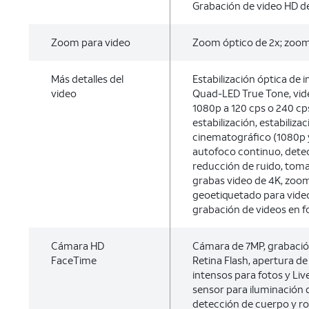
Grabación de video HD de
Zoom para video
Zoom óptico de 2x; zoom 
Más detalles del
Estabilización óptica de 
video
Quad-LED True Tone, vid
1080p a 120 cps o 240 cps
estabilización, estabiliza
cinematográfico (1080p y
autofoco continuo, detec
reducción de ruido, toma
grabas video de 4K, zoo
geoetiquetado para video
grabación de videos en 
Cámara HD
Cámara de 7MP, grabació
FaceTime
Retina Flash, apertura de
intensos para fotos y Li
sensor para iluminación d
detección de cuerpo y ros