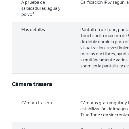
A prueba de
Calificación IP67 según l
salpicaduras, agua y
polvo
2
Más detalles
Pantalla True Tone, panta
Touch, brillo máximo de 6
de doble dominio para of
visualización, revestimie
marcas dactilares, ayuda
simultáneamente varios i
zoom en la pantalla, acce
Cámara trasera
Cámara trasera
Cámaras gran angular y t
estabilización de imagen
True Tone con sincroniza