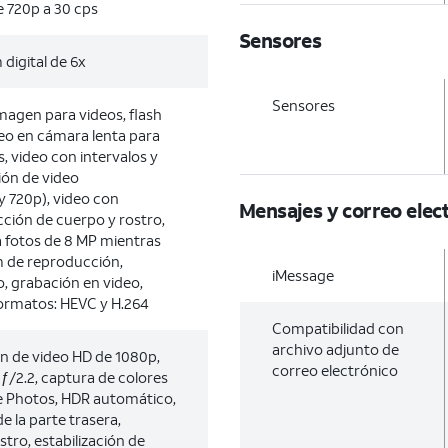
 720p a 30 cps
Sensores
digital de 6x
Sensores
imagen para videos, flash
eo en cámara lenta para
, video con intervalos y
ción de video
 720p), video con
Mensajes y correo elec
ción de cuerpo y rostro,
 fotos de 8 MP mientras
m de reproducción,
iMessage
, grabación en video,
formatos: HEVC y H.264
Compatibilidad con
archivo adjunto de
n de video HD de 1080p,
correo electrónico
 ƒ/2.2, captura de colores
ve Photos, HDR automático,
e la parte trasera,
tro, estabilización de