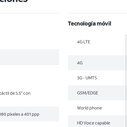
Tecnología móvil
4G LTE
4G
3G - UMTS
GSM/EDGE
áctil de 5.5" con
World phone
080 píxeles a 401 ppp
HD Voice capable