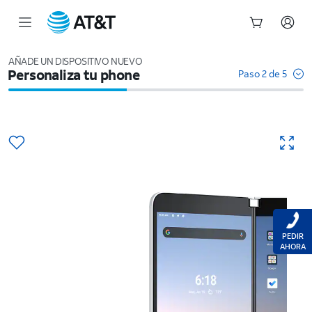
Inicio
del
AÑADE UN DISPOSITIVO NUEVO
Personaliza tu phone
contenido
Paso 2 de 5
principal
PEDIR
AHORA