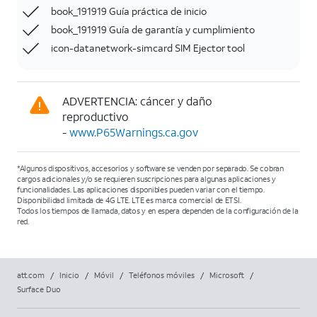
book_191919 Guía práctica de inicio
book_191919 Guía de garantía y cumplimiento
icon-datanetwork-simcard SIM Ejector tool
ADVERTENCIA: cáncer y daño
reproductivo
-
www.P65Warnings.ca.gov
*Algunos dispositivos, accesorios y software se venden por separado. Se cobran
cargos adicionales y/o se requieren suscripciones para algunas aplicaciones y
funcionalidades. Las aplicaciones disponibles pueden variar con el tiempo.
Disponibilidad limitada de 4G LTE. LTE es marca comercial de ETSI.
Todos los tiempos de llamada, datos y en espera dependen de la configuración de la
red.
att.com
/
Inicio
/
Móvil
/
Teléfonos móviles
/
Microsoft
/
Surface Duo