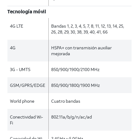
Tecnología móvil
4G LTE
Bandas 1, 2, 3, 4, 5, 7, 8, 11, 12, 13, 14, 25,
26, 28, 29, 30, 38, 39, 40, 41, 66
4G
HSPA+ con transmisión auxiliar
mejorada
3G - UMTS
850/900/1900/2100 MHz
GSM/GPRS/EDGE
850/900/1800/1900 MHz
World phone
Cuatro bandas
Conectividad Wi-
802.11a/b/g/n/ac/ad
Fi
Capacidad de Wi-
2.4GHz y 5.0GHz