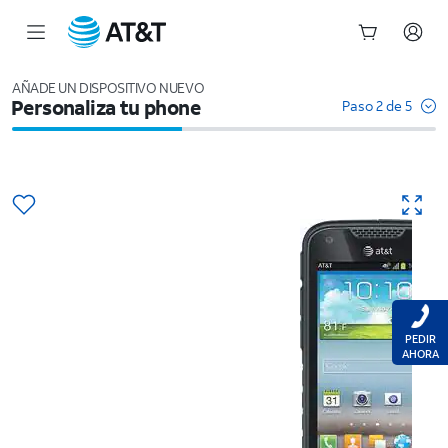
Inicio
del
AÑADE UN DISPOSITIVO NUEVO
Personaliza tu phone
contenido
Paso 2 de 5
principal
PEDIR
AHORA